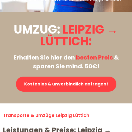
UMZUG:
LEIPZIG →
LÜTTICH:
Erhalten Sie hier den
besten Preis
&
sparen Sie mind. 50€!
Kostenlos & unverbindlich anfragen!
Transporte & Umzüge Leipzig Lüttich
Leistungen & Preise: Leipzig →