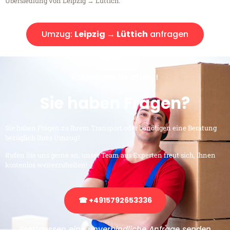
Übersiedlung von Leipzig → Lüttich.
Umzug:
Leipzig → Lüttich
anfragen
Kostenlose Beratung!
Sie haben Fragen?
Sie haben Fragen zu Ihrem Transport oder benötigen eine Beratung
bezüglich Ihres Umzug?
Rufen Sie uns gerne an, unser Team aus Experten freut sich, Ihnen
kostenlos weiterzuhelfen!
☎ +4915792653336
Stattdessen eine unverbindliche Anfrage senden