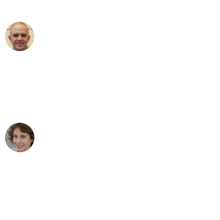
außergewöhnlichen Service!"
Frederik F.
Umzug in Leipzig
"Besser hätte ich mir den Umzug von
Leipzig nach Wien nicht vorstellen
können - DANKE!"
Maria W
Umzug von Leipzig nach Wien
"Mein Klavier kam in unter 24 Stunden
ohne einen Kratzer an - ein
erstklassiger Service!"