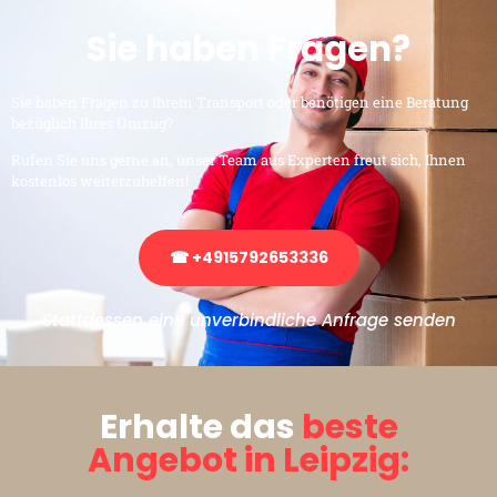
Sie haben Fragen?
Sie haben Fragen zu Ihrem Transport oder benötigen eine Beratung
bezüglich Ihres Umzug?
Rufen Sie uns gerne an, unser Team aus Experten freut sich, Ihnen
kostenlos weiterzuhelfen!
☎ +4915792653336
Stattdessen eine unverbindliche Anfrage senden
Erhalte das
beste
Angebot in Leipzig: