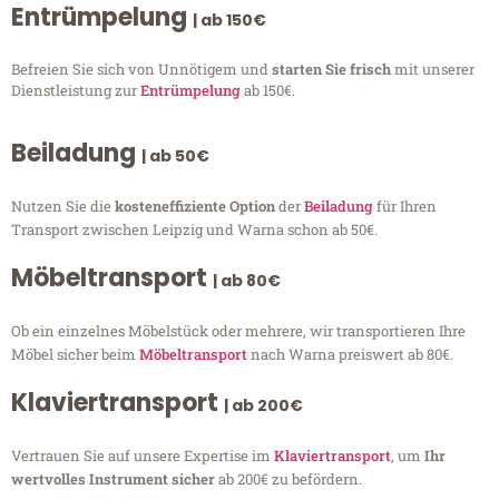
Entrümpelung
| ab 150€
Befreien Sie sich von Unnötigem und
starten Sie frisch
mit unserer
Dienstleistung zur
Entrümpelung
ab 150€.
Beiladung
| ab 50€
Nutzen Sie die
kosteneffiziente Option
der
Beiladung
für Ihren
Transport zwischen Leipzig und Warna schon ab 50€.
Möbeltransport
| ab 80€
Ob ein einzelnes Möbelstück oder mehrere, wir transportieren Ihre
Möbel sicher beim
Möbeltransport
nach Warna preiswert ab 80€.
Klaviertransport
| ab 200€
Vertrauen Sie auf unsere Expertise im
Klaviertransport
, um
Ihr
wertvolles Instrument sicher
ab 200€ zu befördern.