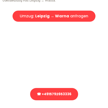
Übersiedlung von Leipzig → Warna.
Umzug:
Leipzig → Warna
anfragen
Kostenlose Beratung!
Sie haben Fragen?
Sie haben Fragen zu Ihrem Transport oder benötigen eine Beratung
bezüglich Ihres Umzug?
Rufen Sie uns gerne an, unser Team aus Experten freut sich, Ihnen
kostenlos weiterzuhelfen!
☎ +4915792653336
Stattdessen eine unverbindliche Anfrage senden