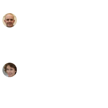
außergewöhnlichen Service!"
Frederik F.
Umzug in Leipzig
"Besser hätte ich mir den Umzug von
Leipzig nach Wien nicht vorstellen
können - DANKE!"
Maria W
Umzug von Leipzig nach Wien
"Mein Klavier kam in unter 24 Stunden
ohne einen Kratzer an - ein
erstklassiger Service!"