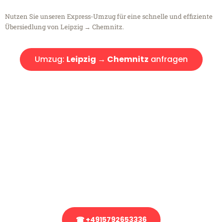
Nutzen Sie unseren Express-Umzug für eine schnelle und effiziente
Übersiedlung von Leipzig → Chemnitz.
Umzug:
Leipzig → Chemnitz
anfragen
Kostenlose Beratung!
Sie haben Fragen?
Sie haben Fragen zu Ihrem Transport oder benötigen eine Beratung
bezüglich Ihres Umzug?
Rufen Sie uns gerne an, unser Team aus Experten freut sich, Ihnen
kostenlos weiterzuhelfen!
☎ +4915792653336