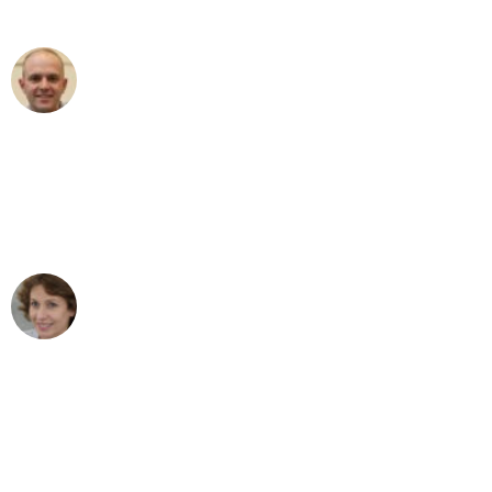
außergewöhnlichen Service!"
Frederik F.
Umzug in Leipzig
"Besser hätte ich mir den Umzug von
Leipzig nach Wien nicht vorstellen
können - DANKE!"
Maria W
Umzug von Leipzig nach Wien
"Mein Klavier kam in unter 24 Stunden
ohne einen Kratzer an - ein
erstklassiger Service!"