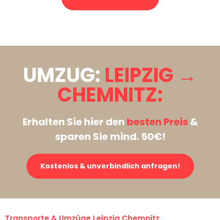
Stattdessen eine unverbindliche Anfrage senden
UMZUG:
LEIPZIG →
CHEMNITZ:
Erhalten Sie hier den
besten Preis
&
sparen Sie mind. 50€!
Kostenlos & unverbindlich anfragen!
Transporte & Umzüge Leipzig Chemnitz