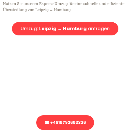
Nutzen Sie unseren Express-Umzug für eine schnelle und effiziente
Übersiedlung von Leipzig → Hamburg.
Umzug:
Leipzig → Hamburg
anfragen
Kostenlose Beratung!
Sie haben Fragen?
Sie haben Fragen zu Ihrem Transport oder benötigen eine Beratung
bezüglich Ihres Umzug?
Rufen Sie uns gerne an, unser Team aus Experten freut sich, Ihnen
kostenlos weiterzuhelfen!
☎ +4915792653336