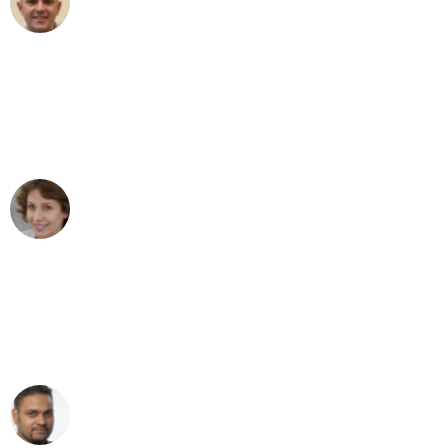
Umzug in Leipzig
"Besser hätte ich mir den Umzug von
Leipzig nach Wien nicht vorstellen
können - DANKE!"
Maria W
Umzug von Leipzig nach Wien
"Mein Klavier kam in unter 24 Stunden
ohne einen Kratzer an - ein
erstklassiger Service!"
Ümit Y.
Klaviertransport in Leipzig