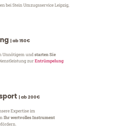
en bei Stein Umzugsservice Leipzig,
ung
| ab 150€
von Unnötigem und
starten Sie
Dienstleistung zur
Entrümpelung
nsport
| ab 200€
nsere Expertise im
um
Ihr wertvolles Instrument
fördern.