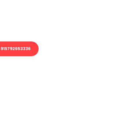
 Transport oder benötigen eine
 Umzug?
ser Team aus Experten freut sich,
elfen!
915792653336
nverbindliche Anfrage senden