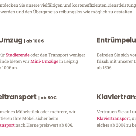
decken Sie unsere vielfältigen und kosteneffizienten Dienstleistung
zu werden und den Übergang so reibungslos wie möglich zu gestalten.
 Umzug
Entrümpel
| ab 100€
für
Studierende
oder den Transport weniger
Befreien Sie sich 
ände bieten wir
Mini-Umzüge
in Leipzig
frisch
mit unserer 
 100€ an.
ab 150€.
ltransport
Klaviertra
| ab 80€
inzelnes Möbelstück oder mehrere, wir
Vertrauen Sie auf u
tieren Ihre Möbel sicher beim
Klaviertransport
, 
ansport
nach Herne preiswert ab 80€.
sicher
ab 200€ zu be