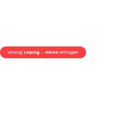
Express-Abwicklung in unter 2
Über 15 Jahre Erfahrung mit 
Angebot erhalten in unter 30 
Umzug:
Leipzig → Herne
anfragen
Alle Umzugsanfragen sind zu 100% kostenlos & unverbind