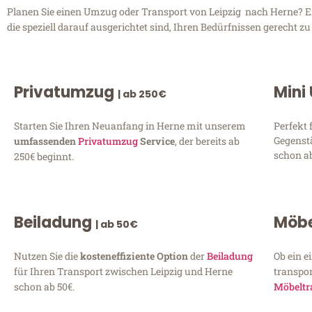
Planen Sie einen Umzug oder Transport von Leipzig nach Herne? Ent
die speziell darauf ausgerichtet sind, Ihren Bedürfnissen gerecht 
Privatumzug
Mini
| ab 250€
Starten Sie Ihren Neuanfang in Herne mit unserem
Perfekt 
Gegenst
umfassenden
Privatumzug
Service
, der bereits ab
schon ab
250€ beginnt.
Beiladung
Möbe
| ab 50€
Nutzen Sie die
kosteneffiziente Option
der
Beiladung
Ob ein e
für Ihren Transport zwischen Leipzig und Herne
transpor
schon ab 50€.
Möbeltr