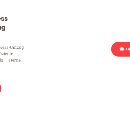
Sie haben Fragen zu Ihrem
Beratung bezüglich Ihres
ess
Rufen Sie uns gerne an, un
ug
Ihnen kostenlos weiterzuh
xpress-Umzug
☎ +4
fiziente
ig → Herne.
Stattdessen eine u