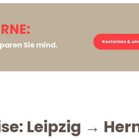
ERNE:
Kostenlos & un
paren Sie mind.
se: Leipzig → Her