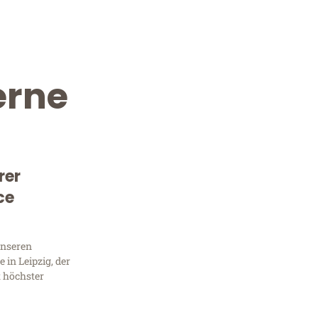
erne
rer
ce
Kostenlose Beratung!
Sie 
unseren
in Leipzig, der
Frag
t höchster