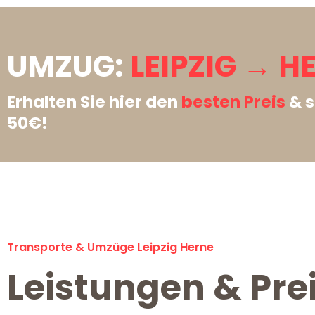
UMZUG:
LEIPZIG → H
Erhalten Sie hier den
besten Preis
& s
50€!
Transporte & Umzüge Leipzig Herne
Leistungen & Prei