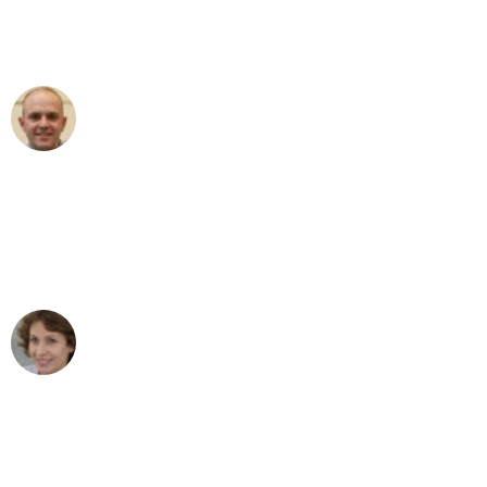
Umzugsservice für ihren
außergewöhnlichen Service!"
Frederik F.
Umzug in Leipzig
"Besser hätte ich mir den Umzug von
Leipzig nach Wien nicht vorstellen
können - DANKE!"
Maria W
Umzug von Leipzig nach Wien
"Mein Klavier kam in unter 24 Stunden
ohne einen Kratzer an - ein