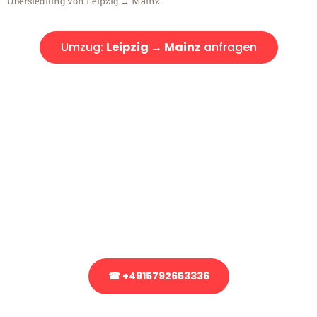
Übersiedlung von Leipzig → Mainz.
Umzug:
Leipzig → Mainz
anfragen
Kostenlose Beratung!
Sie haben Fragen?
Sie haben Fragen zu Ihrem Transport oder benötigen eine Beratung
bezüglich Ihres Umzug?
Rufen Sie uns gerne an, unser Team aus Experten freut sich, Ihnen
kostenlos weiterzuhelfen!
☎ +4915792653336
Stattdessen eine unverbindliche Anfrage senden