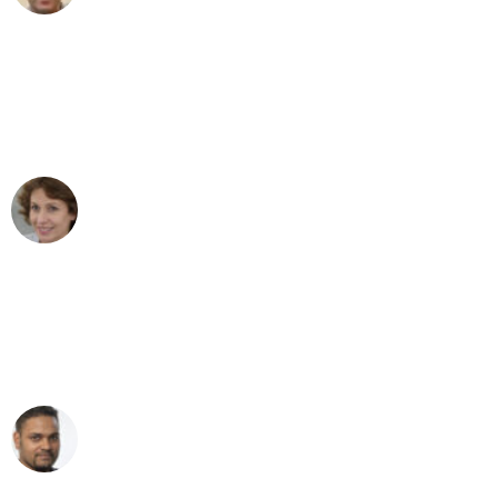
"Besser hätte ich mir den Umzug von
Leipzig nach Wien nicht vorstellen
können - DANKE!"
Maria W
Umzug von Leipzig nach Wien
"Mein Klavier kam in unter 24 Stunden
ohne einen Kratzer an - ein
erstklassiger Service!"
Ümit Y.
Klaviertransport in Leipzig