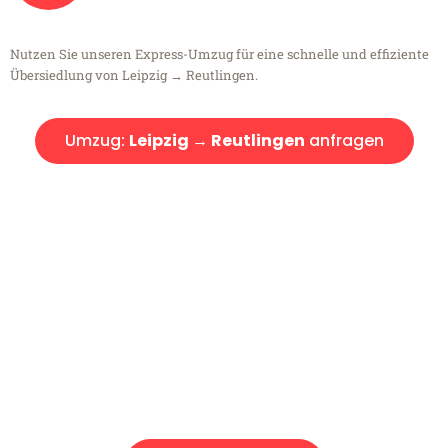
Nutzen Sie unseren Express-Umzug für eine schnelle und effiziente
Übersiedlung von Leipzig → Reutlingen.
Umzug:
Leipzig → Reutlingen
anfragen
Kostenlose Beratung!
Sie haben Fragen?
Sie haben Fragen zu Ihrem Transport oder benötigen eine Beratung
bezüglich Ihres Umzug?
Rufen Sie uns gerne an, unser Team aus Experten freut sich, Ihnen
kostenlos weiterzuhelfen!