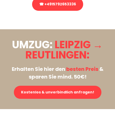
☎ +4915792653336
Stattdessen eine unverbindliche Anfrage senden
UMZUG:
LEIPZIG →
REUTLINGEN:
Erhalten Sie hier den
besten Preis
&
sparen Sie mind. 50€!
Kostenlos & unverbindlich anfragen!