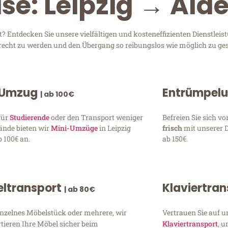
se: Leipzig → Ald
 Entdecken Sie unsere vielfältigen und kosteneffizienten Dienstlei
 gerecht zu werden und den Übergang so reibungslos wie möglich zu ges
 Umzug
Entrümpel
| ab 100€
für
Studierende
oder den Transport weniger
Befreien Sie sich 
ände bieten wir
Mini-Umzüge
in Leipzig
frisch
mit unserer 
 100€ an.
ab 150€.
ltransport
Klaviertra
| ab 80€
inzelnes Möbelstück oder mehrere, wir
Vertrauen Sie auf u
tieren Ihre Möbel sicher beim
Klaviertransport
, 