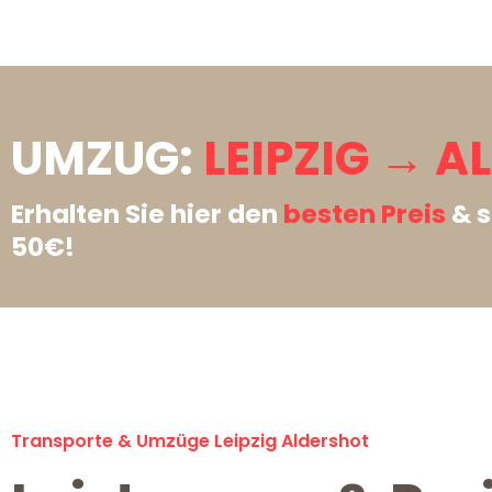
UMZUG:
LEIPZIG → A
Erhalten Sie hier den
besten Preis
& s
50€!
Transporte & Umzüge Leipzig Aldershot