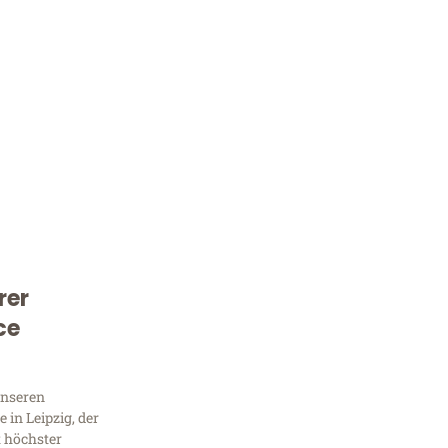
rer
Kostenlose Beratung!
ce
Sie 
Frag
unseren
in Leipzig, der
t höchster