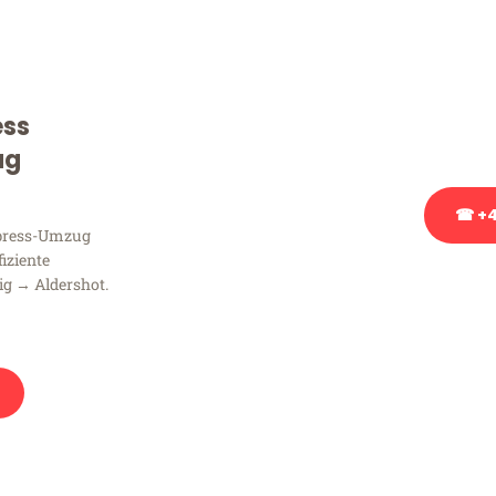
Sie haben Fragen zu Ihrem
Beratung bezüglich Ihres
Rufen Sie uns gerne an, un
ess
Ihnen kostenlos weiterzuh
ug
☎ +4
xpress-Umzug
fiziente
Stattdessen eine u
ig → Aldershot.