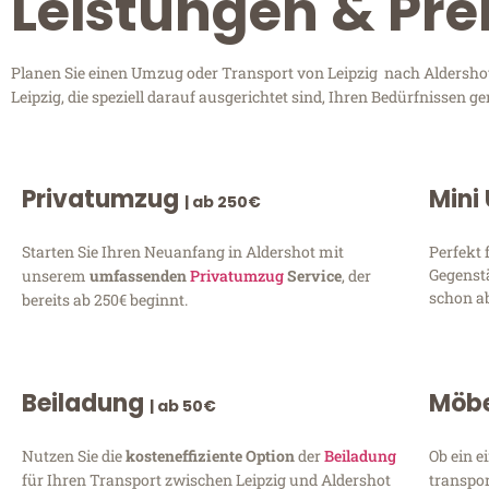
Leistungen & Prei
Planen Sie einen Umzug oder Transport von Leipzig nach Aldershot?
Leipzig, die speziell darauf ausgerichtet sind, Ihren Bedürfnissen
Privatumzug
Mini
| ab 250€
Starten Sie Ihren Neuanfang in Aldershot mit
Perfekt 
Gegenst
unserem
umfassenden
Privatumzug
Service
, der
schon ab
bereits ab 250€ beginnt.
Beiladung
Möbe
| ab 50€
Nutzen Sie die
kosteneffiziente Option
der
Beiladung
Ob ein e
für Ihren Transport zwischen Leipzig und Aldershot
transpor