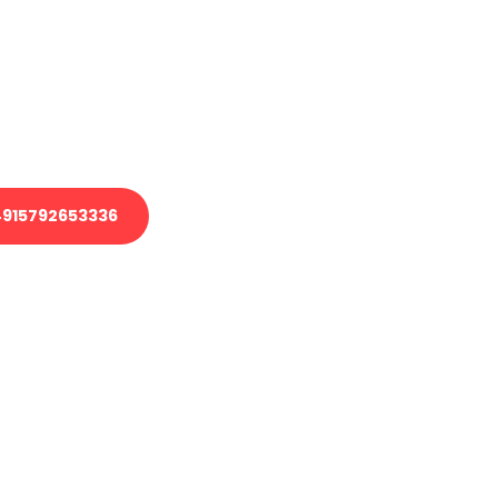
 Transport oder benötigen eine
 Umzug?
ser Team aus Experten freut sich,
elfen!
915792653336
nverbindliche Anfrage senden