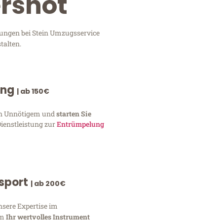
ershot
stungen bei Stein Umzugsservice
talten.
ung
| ab 150€
von Unnötigem und
starten Sie
Dienstleistung zur
Entrümpelung
nsport
| ab 200€
nsere Expertise im
um
Ihr wertvolles Instrument