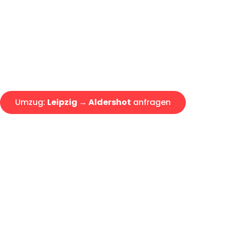
Express-Abwicklung in unter 2
Über 15 Jahre Erfahrung mit 
Angebot erhalten in unter 30 
Umzug:
Leipzig → Aldershot
anfragen
Alle Umzugsanfragen sind zu 100% kostenlos & unverbind