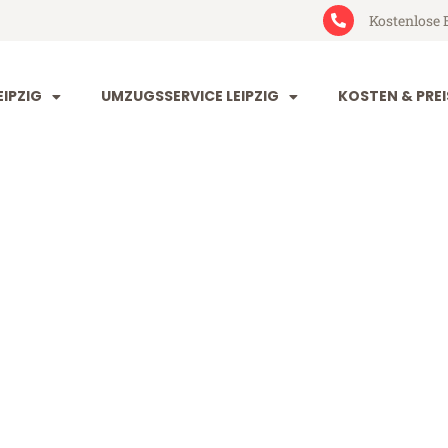
Kostenlose 
IPZIG
UMZUGSSERVICE LEIPZIG
KOSTEN & PREI
 Aldershot
shot (ab 199€)