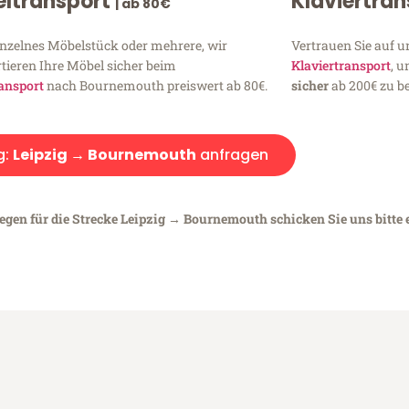
ltransport
Klaviertra
| ab 80€
inzelnes Möbelstück oder mehrere, wir
Vertrauen Sie auf u
tieren Ihre Möbel sicher beim
Klaviertransport
, 
ansport
nach Bournemouth preiswert ab 80€.
sicher
ab 200€ zu be
g:
Leipzig → Bournemouth
anfragen
iegen für die Strecke Leipzig → Bournemouth schicken Sie uns bitte 