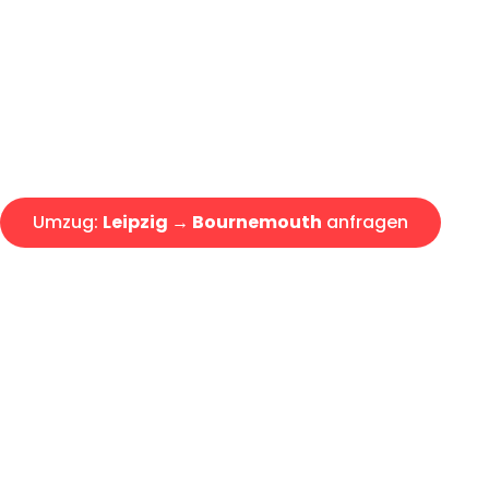
Express-Abwicklung in unter 2
Über 15 Jahre Erfahrung mit 
Angebot erhalten in unter 30 
Umzug:
Leipzig → Bournemouth
anfragen
Alle Umzugsanfragen sind zu 100% kostenlos & unverbind