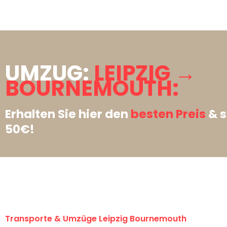
UMZUG:
LEIPZIG →
BOURNEMOUTH:
Erhalten Sie hier den
besten Preis
& s
50€!
Transporte & Umzüge Leipzig Bournemouth