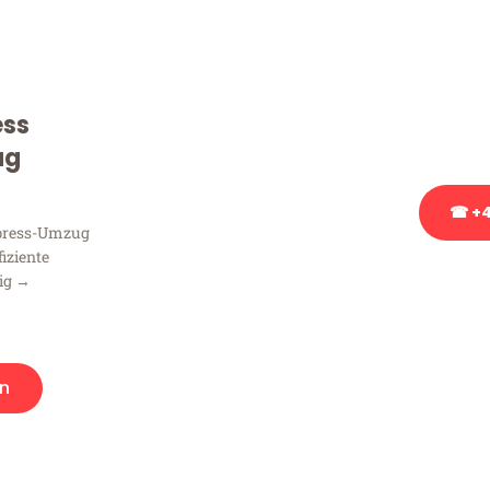
Sie haben Fragen zu Ihrem
Beratung bezüglich Ihres
Rufen Sie uns gerne an, un
ess
Ihnen kostenlos weiterzuh
ug
☎ +4
xpress-Umzug
fiziente
Stattdessen eine u
zig →
n