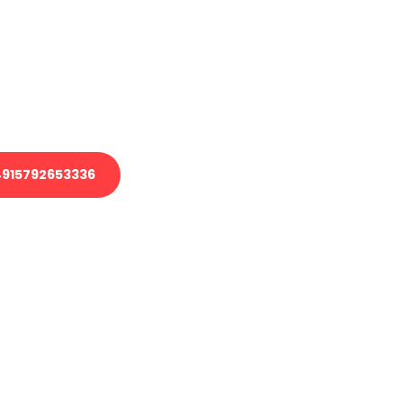
 Transport oder benötigen eine
 Umzug?
ser Team aus Experten freut sich,
elfen!
915792653336
nverbindliche Anfrage senden