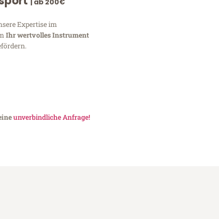
nsport
| ab 200€
nsere Expertise im
um
Ihr wertvolles Instrument
fördern.
eine
unverbindliche Anfrage!