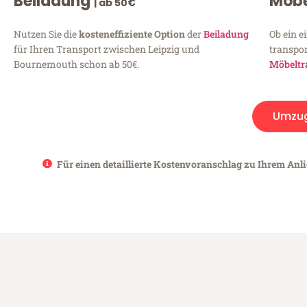
Beiladung
Möbe
| ab 50€
Nutzen Sie die
kosteneffiziente Option
der
Beiladung
Ob ein e
für Ihren Transport zwischen Leipzig und
transpor
Bournemouth schon ab 50€.
Möbeltr
Umzu
Für einen detaillierte Kostenvoranschlag zu Ihrem Anl