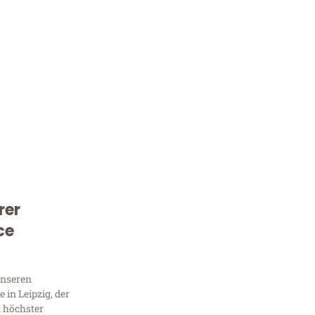
rer
Kostenlose Beratung!
ce
Sie 
Frag
unseren
in Leipzig, der
t höchster