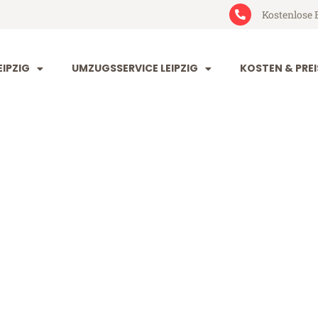
Kostenlose 
IPZIG
UMZUGSSERVICE LEIPZIG
KOSTEN & PREI
g Bournemouth
rnemouth (ab 199€)