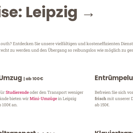
se: Leipzig →
th? Entdecken Sie unsere vielfältigen und kosteneffizienten Dienst
 gerecht zu werden und den Übergang so reibungslos wie möglich zu ges
 Umzug
Entrümpel
| ab 100€
für
Studierende
oder den Transport weniger
Befreien Sie sich 
ände bieten wir
Mini-Umzüge
in Leipzig
frisch
mit unserer 
 100€ an.
ab 150€.