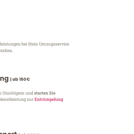
leistungen bei Stein Umzugsservice
talten.
ung
| ab 150€
von Unnötigem und
starten Sie
Dienstleistung zur
Entrümpelung