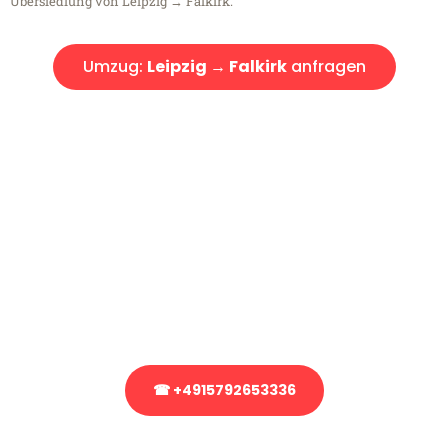
Übersiedlung von Leipzig → Falkirk.
Umzug:
Leipzig → Falkirk
anfragen
Kostenlose Beratung!
Sie haben Fragen?
Sie haben Fragen zu Ihrem Transport oder benötigen eine Beratung
bezüglich Ihres Umzug?
Rufen Sie uns gerne an, unser Team aus Experten freut sich, Ihnen
kostenlos weiterzuhelfen!
☎ +4915792653336
Stattdessen eine unverbindliche Anfrage senden