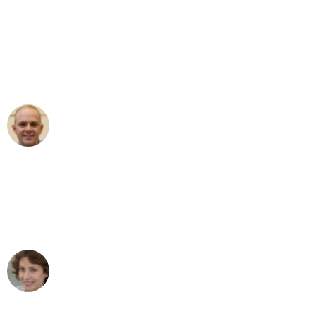
"Erste Klasse! Ein großes Dankeschön
an das gesamte Team von Stein
Umzugsservice für ihren
außergewöhnlichen Service!"
Frederik F.
Umzug in Leipzig
"Besser hätte ich mir den Umzug von
Leipzig nach Wien nicht vorstellen
können - DANKE!"
Maria W
Umzug von Leipzig nach Wien