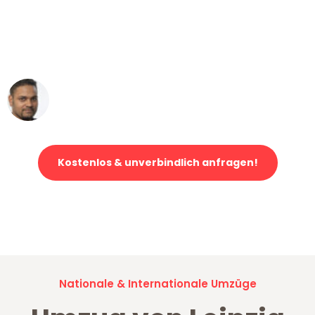
"Mein Klavier kam in unter 24 Stunden
ohne einen Kratzer an - ein
erstklassiger Service!"
Ümit Y.
Klaviertransport in Leipzig
Kostenlos & unverbindlich anfragen!
Jetzt anfragen und der nächste glückliche Kunde werden. Alle
Umzugsanfragen sind zu
100% kostenlos & unverbindlich!
Nationale & Internationale Umzüge