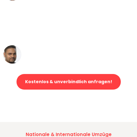
"Mein Klavier kam in unter 24 Stunden
ohne einen Kratzer an - ein
erstklassiger Service!"
Ümit Y.
Klaviertransport in Leipzig
Kostenlos & unverbindlich anfragen!
Jetzt anfragen und der nächste glückliche Kunde werden. Alle
Umzugsanfragen sind zu
100% kostenlos & unverbindlich!
Nationale & Internationale Umzüge