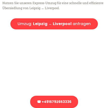
Nutzen Sie unseren Express-Umzug für eine schnelle und effiziente
Übersiedlung von Leipzig → Liverpool.
Umzug:
Leipzig → Liverpool
anfragen
Kostenlose Beratung!
Sie haben Fragen?
Sie haben Fragen zu Ihrem Transport oder benötigen eine Beratung
bezüglich Ihres Umzug?
Rufen Sie uns gerne an, unser Team aus Experten freut sich, Ihnen
kostenlos weiterzuhelfen!
☎ +4915792653336