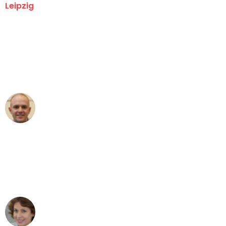
Leipzig
"Erste Klasse! Ein großes Dankeschön
an das gesamte Team von Stein
Umzugsservice für ihren
außergewöhnlichen Service!"
Frederik F.
Umzug in Leipzig
"Besser hätte ich mir den Umzug von
Leipzig nach Wien nicht vorstellen
können - DANKE!"
Maria W
Umzug von Leipzig nach Wien