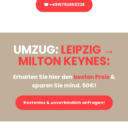
☎ +4915792653336
Stattdessen eine unverbindliche Anfrage senden
UMZUG:
LEIPZIG →
MILTON KEYNES:
Erhalten Sie hier den
besten Preis
&
sparen Sie mind. 50€!
Kostenlos & unverbindlich anfragen!