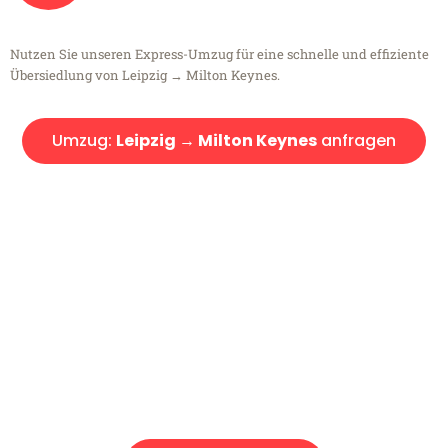
Nutzen Sie unseren Express-Umzug für eine schnelle und effiziente
Übersiedlung von Leipzig → Milton Keynes.
Umzug:
Leipzig → Milton Keynes
anfragen
Kostenlose Beratung!
Sie haben Fragen?
Sie haben Fragen zu Ihrem Transport oder benötigen eine Beratung
bezüglich Ihres Umzug?
Rufen Sie uns gerne an, unser Team aus Experten freut sich, Ihnen
kostenlos weiterzuhelfen!