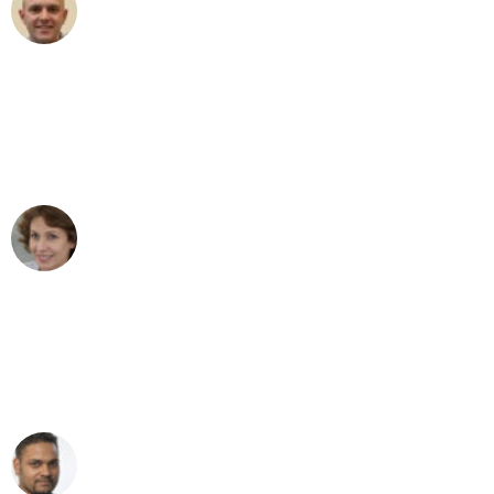
Frederik F.
Umzug in Leipzig
"Besser hätte ich mir den Umzug von
Leipzig nach Wien nicht vorstellen
können - DANKE!"
Maria W
Umzug von Leipzig nach Wien
"Mein Klavier kam in unter 24 Stunden
ohne einen Kratzer an - ein
erstklassiger Service!"
Ümit Y.
Klaviertransport in Leipzig