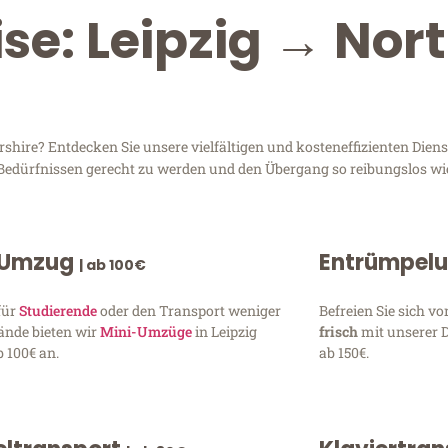
se: Leipzig → Nor
hire? Entdecken Sie unsere vielfältigen und kosteneffizienten Dienst
n Bedürfnissen gerecht zu werden und den Übergang so reibungslos wi
 Umzug
Entrümpel
| ab 100€
für
Studierende
oder den Transport weniger
Befreien Sie sich 
ände bieten wir
Mini-Umzüge
in Leipzig
frisch
mit unserer 
 100€ an.
ab 150€.