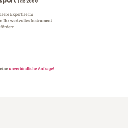
nsport
| ab 200€
nsere Expertise im
um
Ihr wertvolles Instrument
fördern.
 eine
unverbindliche Anfrage!