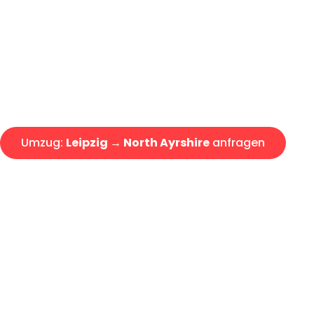
Express-Abwicklung in unter 2
Über 15 Jahre Erfahrung mit 
Angebot erhalten in unter 30 
Umzug:
Leipzig → North Ayrshire
anfragen
Alle Umzugsanfragen sind zu 100% kostenlos & unverbind