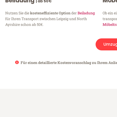
Beiladung
Möbe
| ab 50€
Nutzen Sie die
kosteneffiziente Option
der
Beiladung
Ob ein e
für Ihren Transport zwischen Leipzig und North
transpor
Ayrshire schon ab 50€.
Möbeltr
Umzu
Für einen detaillierte Kostenvoranschlag zu Ihrem Anlie