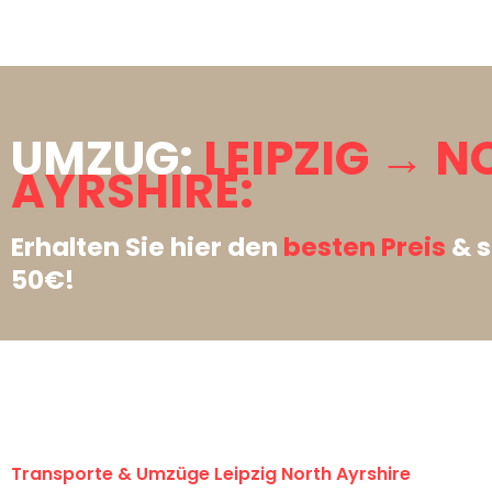
UMZUG:
LEIPZIG → 
AYRSHIRE:
Erhalten Sie hier den
besten Preis
& s
50€!
Transporte & Umzüge Leipzig North Ayrshire