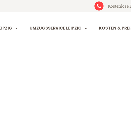
Kostenlose 
IPZIG
UMZUGSSERVICE LEIPZIG
KOSTEN & PREI
 North Ayrshir
 Ayrshire (ab 199€)