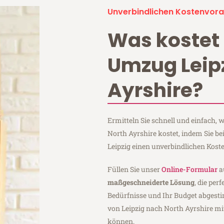
Unverbindlichen Kostenvora
Was kostet 
Umzug Leip
Ayrshire?
Ermitteln Sie schnell und einfach,
North Ayrshire kostet, indem Sie b
Leipzig einen unverbindlichen Kost
Füllen Sie unser
Online-Formular
a
maßgeschneiderte Lösung
, die per
Bedürfnisse und Ihr Budget abgesti
von Leipzig nach North Ayrshire m
können.