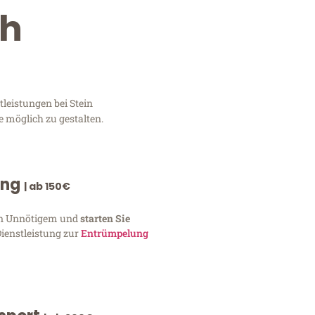
th
leistungen bei Stein
e möglich zu gestalten.
ung
| ab 150€
von Unnötigem und
starten Sie
Dienstleistung zur
Entrümpelung