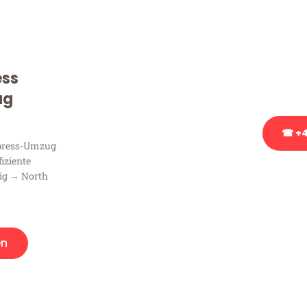
Sie haben Fragen zu Ihrem
Beratung bezüglich Ihres
Rufen Sie uns gerne an, un
ess
Ihnen kostenlos weiterzuh
ug
☎ +4
xpress-Umzug
fiziente
Stattdessen eine u
zig → North
en