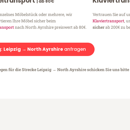
ltransport
Klaviertra
| ab 80€
inzelnes Möbelstück oder mehrere, wir
Vertrauen Sie auf u
tieren Ihre Möbel sicher beim
Klaviertransport
, 
ansport
nach North Ayrshire preiswert ab 80€.
sicher
ab 200€ zu be
g:
Leipzig → North Ayrshire
anfragen
gen für die Strecke Leipzig → North Ayrshire schicken Sie uns bitte