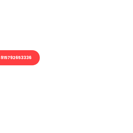
 Transport oder benötigen eine
 Umzug?
ser Team aus Experten freut sich,
elfen!
915792653336
nverbindliche Anfrage senden