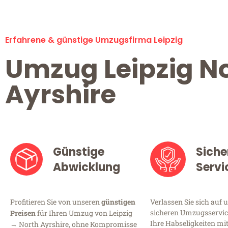
Erfahrene & günstige Umzugsfirma Leipzig
Umzug Leipzig N
Ayrshire
Günstige
Siche
Abwicklung
Servi
Profitieren Sie von unseren
günstigen
Verlassen Sie sich auf 
sicheren Umzugsservice 
Preisen
für Ihren Umzug von Leipzig
Ihre Habseligkeiten mi
→ North Ayrshire, ohne Kompromisse