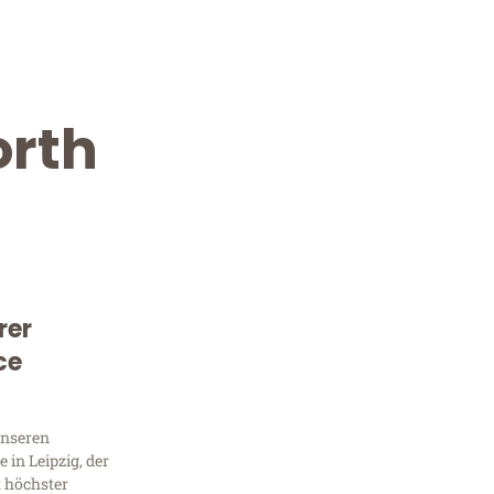
orth
rer
Kostenlose Beratung!
ce
Sie 
Frag
unseren
in Leipzig, der
t höchster