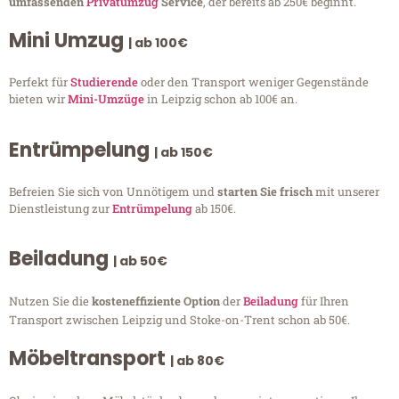
umfassenden
Privatumzug
Service
, der bereits ab 250€ beginnt.
Mini Umzug
| ab 100€
Perfekt für
Studierende
oder den Transport weniger Gegenstände
bieten wir
Mini-Umzüge
in Leipzig schon ab 100€ an.
Entrümpelung
| ab 150€
Befreien Sie sich von Unnötigem und
starten Sie frisch
mit unserer
Dienstleistung zur
Entrümpelung
ab 150€.
Beiladung
| ab 50€
Nutzen Sie die
kosteneffiziente Option
der
Beiladung
für Ihren
Transport zwischen Leipzig und Stoke-on-Trent schon ab 50€.
Möbeltransport
| ab 80€