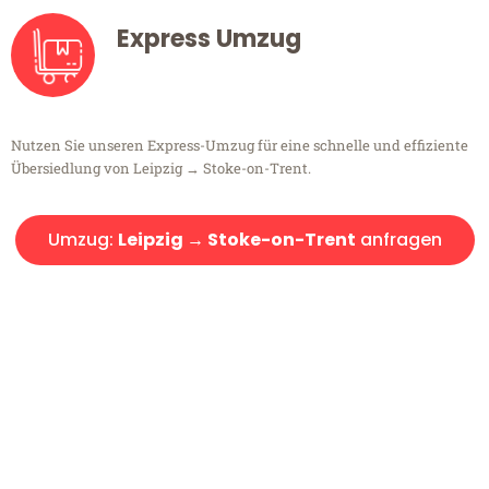
Express Umzug
Nutzen Sie unseren Express-Umzug für eine schnelle und effiziente
Übersiedlung von Leipzig → Stoke-on-Trent.
Umzug:
Leipzig → Stoke-on-Trent
anfragen
Kostenlose Beratung!
Sie haben Fragen?
Sie haben Fragen zu Ihrem Transport oder benötigen eine Beratung
bezüglich Ihres Umzug?