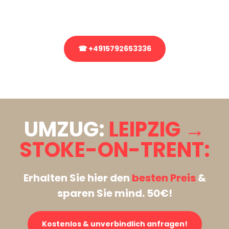
Rufen Sie uns gerne an, unser Team aus Experten freut sich, Ihnen
kostenlos weiterzuhelfen!
☎ +4915792653336
Stattdessen eine unverbindliche Anfrage senden
UMZUG:
LEIPZIG →
STOKE-ON-TRENT:
Erhalten Sie hier den
besten Preis
&
sparen Sie mind. 50€!
Kostenlos & unverbindlich anfragen!