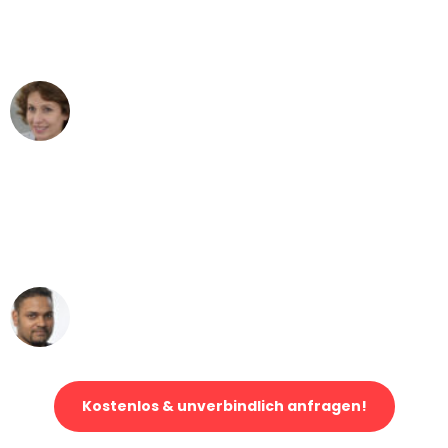
Leipzig nach Wien nicht vorstellen
können - DANKE!"
Maria W
Umzug von Leipzig nach Wien
"Mein Klavier kam in unter 24 Stunden
ohne einen Kratzer an - ein
erstklassiger Service!"
Ümit Y.
Klaviertransport in Leipzig
Kostenlos & unverbindlich anfragen!