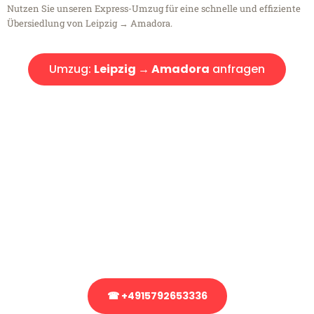
Nutzen Sie unseren Express-Umzug für eine schnelle und effiziente
Übersiedlung von Leipzig → Amadora.
Umzug:
Leipzig → Amadora
anfragen
Kostenlose Beratung!
Sie haben Fragen?
Sie haben Fragen zu Ihrem Transport oder benötigen eine Beratung
bezüglich Ihres Umzug?
Rufen Sie uns gerne an, unser Team aus Experten freut sich, Ihnen
kostenlos weiterzuhelfen!
☎ +4915792653336