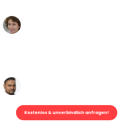
können - DANKE!"
Maria W
Umzug von Leipzig nach Wien
"Mein Klavier kam in unter 24 Stunden
ohne einen Kratzer an - ein
erstklassiger Service!"
Ümit Y.
Klaviertransport in Leipzig
Kostenlos & unverbindlich anfragen!
Jetzt anfragen und der nächste glückliche Kunde werden. Alle