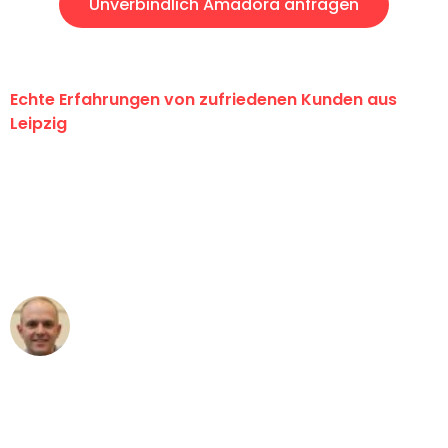
Unverbindlich Amadora anfragen
Echte Erfahrungen von zufriedenen Kunden aus
Leipzig
"Erste Klasse! Ein großes Dankeschön
an das gesamte Team von Stein
Umzugsservice für ihren
außergewöhnlichen Service!"
Frederik F.
Umzug in Leipzig
"Besser hätte ich mir den Umzug von
Leipzig nach Wien nicht vorstellen