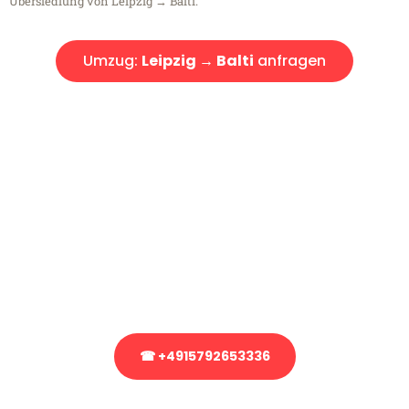
Übersiedlung von Leipzig → Balti.
Umzug:
Leipzig → Balti
anfragen
Kostenlose Beratung!
Sie haben Fragen?
Sie haben Fragen zu Ihrem Transport oder benötigen eine Beratung
bezüglich Ihres Umzug?
Rufen Sie uns gerne an, unser Team aus Experten freut sich, Ihnen
kostenlos weiterzuhelfen!
☎ +4915792653336
Stattdessen eine unverbindliche Anfrage senden