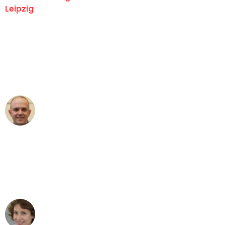
Leipzig
"Erste Klasse! Ein großes Dankeschön
an das gesamte Team von Stein
Umzugsservice für ihren
außergewöhnlichen Service!"
Frederik F.
Umzug in Leipzig
"Besser hätte ich mir den Umzug von
Leipzig nach Wien nicht vorstellen
können - DANKE!"
Maria W
Umzug von Leipzig nach Wien