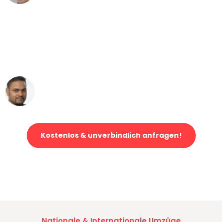
"Mein Klavier kam in unter 24 Stunden
ohne einen Kratzer an - ein
erstklassiger Service!"
Ümit Y.
Klaviertransport in Leipzig
Kostenlos & unverbindlich anfragen!
Jetzt anfragen und der nächste glückliche Kunde werden. Alle
Umzugsanfragen sind zu
100% kostenlos & unverbindlich!
Nationale & Internationale Umzüge