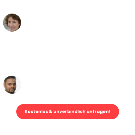
können - DANKE!"
Maria W
Umzug von Leipzig nach Wien
"Mein Klavier kam in unter 24 Stunden
ohne einen Kratzer an - ein
erstklassiger Service!"
Ümit Y.
Klaviertransport in Leipzig
Kostenlos & unverbindlich anfragen!
Jetzt anfragen und der nächste glückliche Kunde werden. Alle
Umzugsanfragen sind zu
100% kostenlos & unverbindlich!