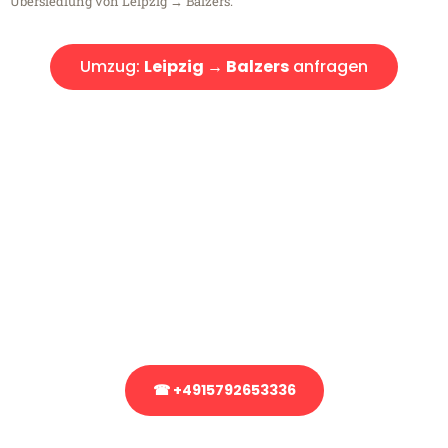
Übersiedlung von Leipzig → Balzers.
Umzug:
Leipzig → Balzers
anfragen
Kostenlose Beratung!
Sie haben Fragen?
Sie haben Fragen zu Ihrem Transport oder benötigen eine Beratung
bezüglich Ihres Umzug?
Rufen Sie uns gerne an, unser Team aus Experten freut sich, Ihnen
kostenlos weiterzuhelfen!
☎ +4915792653336
Stattdessen eine unverbindliche Anfrage senden