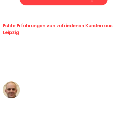
Echte Erfahrungen von zufriedenen Kunden aus
Leipzig
"Erste Klasse! Ein großes Dankeschön
an das gesamte Team von Stein
Umzugsservice für ihren
außergewöhnlichen Service!"
Frederik F.
Umzug in Leipzig
"Besser hätte ich mir den Umzug von
Leipzig nach Wien nicht vorstellen