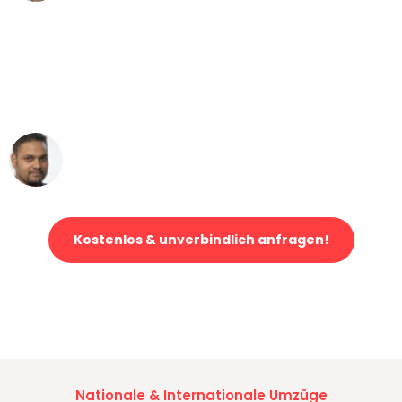
"Mein Klavier kam in unter 24 Stunden
ohne einen Kratzer an - ein
erstklassiger Service!"
Ümit Y.
Klaviertransport in Leipzig
Kostenlos & unverbindlich anfragen!
Jetzt anfragen und der nächste glückliche Kunde werden. Alle
Umzugsanfragen sind zu
100% kostenlos & unverbindlich!
Nationale & Internationale Umzüge