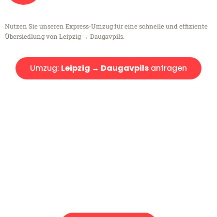
Nutzen Sie unseren Express-Umzug für eine schnelle und effiziente
Übersiedlung von Leipzig → Daugavpils.
Umzug:
Leipzig → Daugavpils
anfragen
Kostenlose Beratung!
Sie haben Fragen?
Sie haben Fragen zu Ihrem Transport oder benötigen eine Beratung
bezüglich Ihres Umzug?
Rufen Sie uns gerne an, unser Team aus Experten freut sich, Ihnen
kostenlos weiterzuhelfen!