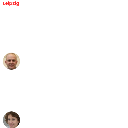
Leipzig
"Erste Klasse! Ein großes Dankeschön
an das gesamte Team von Stein
Umzugsservice für ihren
außergewöhnlichen Service!"
Frederik F.
Umzug in Leipzig
"Besser hätte ich mir den Umzug von
Leipzig nach Wien nicht vorstellen
können - DANKE!"
Maria W
Umzug von Leipzig nach Wien