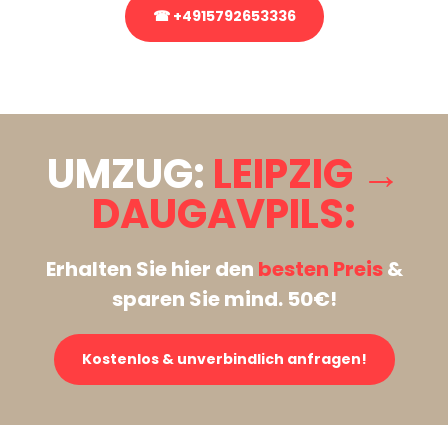
☎ +4915792653336
Stattdessen eine unverbindliche Anfrage senden
UMZUG:
LEIPZIG →
DAUGAVPILS:
Erhalten Sie hier den
besten Preis
&
sparen Sie mind. 50€!
Kostenlos & unverbindlich anfragen!