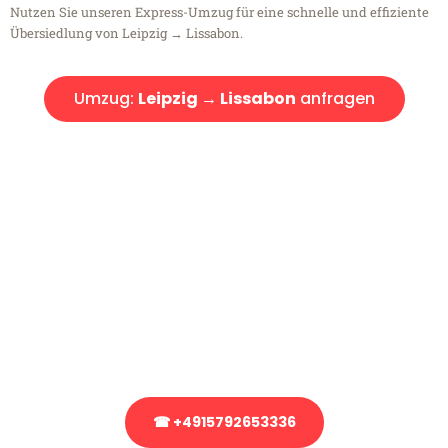
Nutzen Sie unseren Express-Umzug für eine schnelle und effiziente
Übersiedlung von Leipzig → Lissabon.
Umzug:
Leipzig → Lissabon
anfragen
Kostenlose Beratung!
Sie haben Fragen?
Sie haben Fragen zu Ihrem Transport oder benötigen eine Beratung
bezüglich Ihres Umzug?
Rufen Sie uns gerne an, unser Team aus Experten freut sich, Ihnen
kostenlos weiterzuhelfen!
☎ +4915792653336