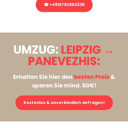
☎ +4915792653336
Stattdessen eine unverbindliche Anfrage senden
UMZUG:
LEIPZIG →
PANEVEZHIS:
Erhalten Sie hier den
besten Preis
&
sparen Sie mind. 50€!
Kostenlos & unverbindlich anfragen!