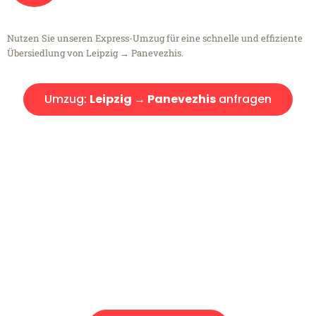
Nutzen Sie unseren Express-Umzug für eine schnelle und effiziente
Übersiedlung von Leipzig → Panevezhis.
Umzug:
Leipzig → Panevezhis
anfragen
Kostenlose Beratung!
Sie haben Fragen?
Sie haben Fragen zu Ihrem Transport oder benötigen eine Beratung
bezüglich Ihres Umzug?
Rufen Sie uns gerne an, unser Team aus Experten freut sich, Ihnen
kostenlos weiterzuhelfen!