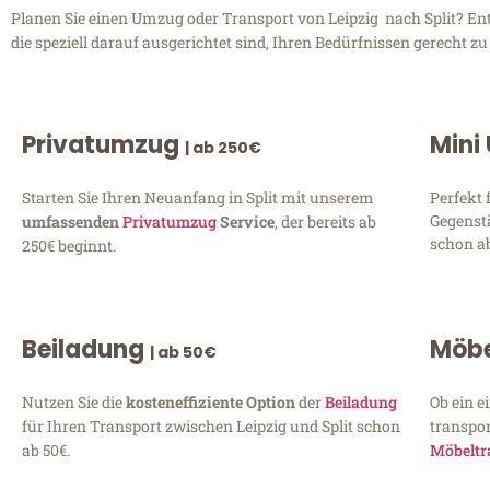
Planen Sie einen Umzug oder Transport von Leipzig nach Split? Entd
die speziell darauf ausgerichtet sind, Ihren Bedürfnissen gerecht 
Privatumzug
Mini
| ab 250€
Starten Sie Ihren Neuanfang in Split mit unserem
Perfekt 
Gegenst
umfassenden
Privatumzug
Service
, der bereits ab
schon ab
250€ beginnt.
Beiladung
Möbe
| ab 50€
Nutzen Sie die
kosteneffiziente Option
der
Beiladung
Ob ein e
für Ihren Transport zwischen Leipzig und Split schon
transpor
ab 50€.
Möbeltr