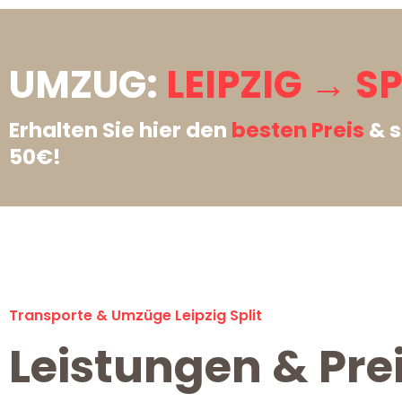
UMZUG:
LEIPZIG → SP
Erhalten Sie hier den
besten Preis
& s
50€!
Transporte & Umzüge Leipzig Split
Leistungen & Prei