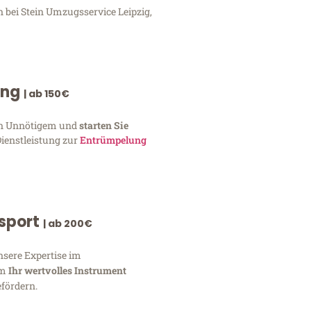
n bei Stein Umzugsservice Leipzig,
ung
| ab 150€
von Unnötigem und
starten Sie
Dienstleistung zur
Entrümpelung
nsport
| ab 200€
nsere Expertise im
um
Ihr wertvolles Instrument
fördern.