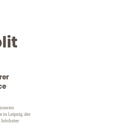
lit
rer
ce
Kostenlose Beratung!
Sie 
unseren
in Leipzig, der
Frag
t höchster