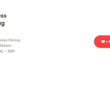
Sie haben Fragen zu Ihrem
Beratung bezüglich Ihres
ess
Rufen Sie uns gerne an, un
ug
Ihnen kostenlos weiterzuh
xpress-Umzug
☎ +4
fiziente
g → Split.
Stattdessen eine u