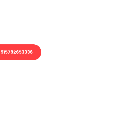
 Transport oder benötigen eine
 Umzug?
ser Team aus Experten freut sich,
elfen!
915792653336
nverbindliche Anfrage senden