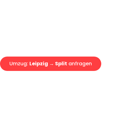
Express-Abwicklung in unter 2
Über 15 Jahre Erfahrung mit 
Angebot erhalten in unter 30 
Umzug:
Leipzig → Split
anfragen
Alle Umzugsanfragen sind zu 100% kostenlos & unverbind