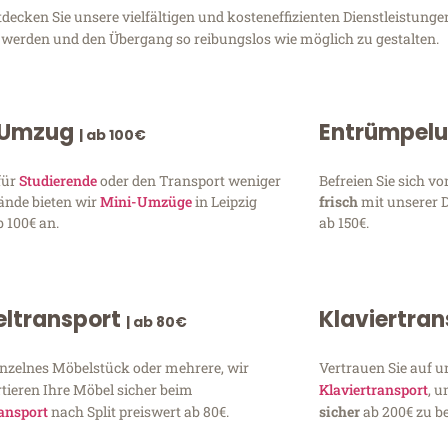
ecken Sie unsere vielfältigen und kosteneffizienten Dienstleistunge
zu werden und den Übergang so reibungslos wie möglich zu gestalten.
 Umzug
Entrümpel
| ab 100€
für
Studierende
oder den Transport weniger
Befreien Sie sich 
ände bieten wir
Mini-Umzüge
in Leipzig
frisch
mit unserer 
 100€ an.
ab 150€.
ltransport
Klaviertra
| ab 80€
inzelnes Möbelstück oder mehrere, wir
Vertrauen Sie auf u
tieren Ihre Möbel sicher beim
Klaviertransport
, 
ansport
nach Split preiswert ab 80€.
sicher
ab 200€ zu be