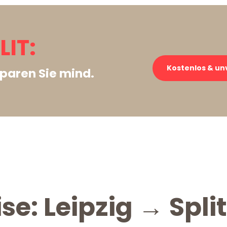
LIT:
Kostenlos & un
paren Sie mind.
se: Leipzig → Split