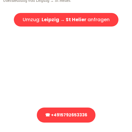
Übersiedlung von Leipzig → St Helier.
Umzug:
Leipzig → St Helier
anfragen
Kostenlose Beratung!
Sie haben Fragen?
Sie haben Fragen zu Ihrem Transport oder benötigen eine Beratung
bezüglich Ihres Umzug?
Rufen Sie uns gerne an, unser Team aus Experten freut sich, Ihnen
kostenlos weiterzuhelfen!
☎ +4915792653336
Stattdessen eine unverbindliche Anfrage senden