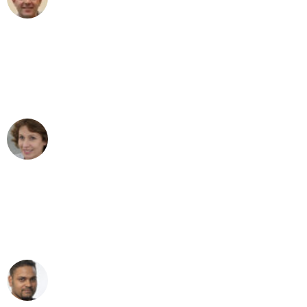
Umzug in Leipzig
"Besser hätte ich mir den Umzug von
Leipzig nach Wien nicht vorstellen
können - DANKE!"
Maria W
Umzug von Leipzig nach Wien
"Mein Klavier kam in unter 24 Stunden
ohne einen Kratzer an - ein
erstklassiger Service!"
Ümit Y.
Klaviertransport in Leipzig