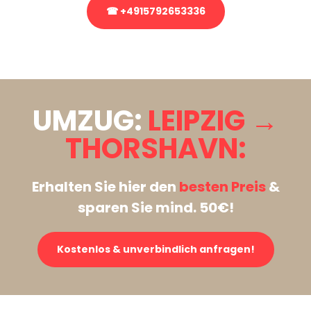
☎ +4915792653336
Stattdessen eine unverbindliche Anfrage senden
UMZUG:
LEIPZIG →
THORSHAVN:
Erhalten Sie hier den
besten Preis
&
sparen Sie mind. 50€!
Kostenlos & unverbindlich anfragen!