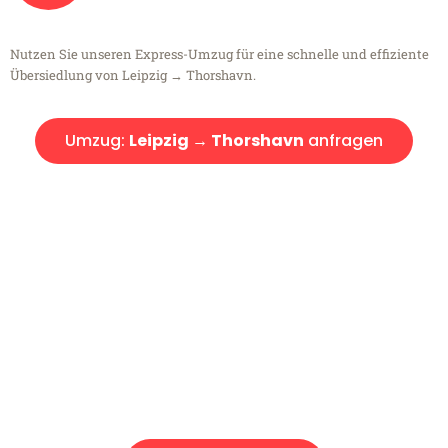
Nutzen Sie unseren Express-Umzug für eine schnelle und effiziente
Übersiedlung von Leipzig → Thorshavn.
Umzug:
Leipzig → Thorshavn
anfragen
Kostenlose Beratung!
Sie haben Fragen?
Sie haben Fragen zu Ihrem Transport oder benötigen eine Beratung
bezüglich Ihres Umzug?
Rufen Sie uns gerne an, unser Team aus Experten freut sich, Ihnen
kostenlos weiterzuhelfen!