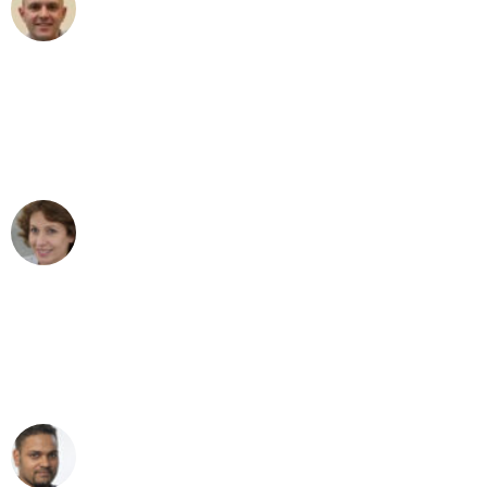
Frederik F.
Umzug in Leipzig
"Besser hätte ich mir den Umzug von
Leipzig nach Wien nicht vorstellen
können - DANKE!"
Maria W
Umzug von Leipzig nach Wien
"Mein Klavier kam in unter 24 Stunden
ohne einen Kratzer an - ein
erstklassiger Service!"
Ümit Y.
Klaviertransport in Leipzig