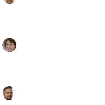
"Besser hätte ich mir den Umzug von
Leipzig nach Wien nicht vorstellen
können - DANKE!"
Maria W
Umzug von Leipzig nach Wien
"Mein Klavier kam in unter 24 Stunden
ohne einen Kratzer an - ein
erstklassiger Service!"
Ümit Y.
Klaviertransport in Leipzig