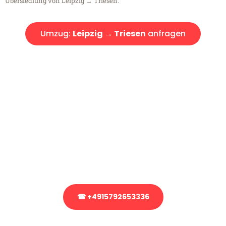
Übersiedlung von Leipzig → Triesen.
Umzug:
Leipzig → Triesen
anfragen
Kostenlose Beratung!
Sie haben Fragen?
Sie haben Fragen zu Ihrem Transport oder benötigen eine Beratung
bezüglich Ihres Umzug?
Rufen Sie uns gerne an, unser Team aus Experten freut sich, Ihnen
kostenlos weiterzuhelfen!
☎ +4915792653336
Stattdessen eine unverbindliche Anfrage senden