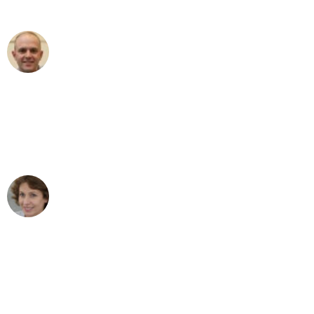
außergewöhnlichen Service!"
Frederik F.
Umzug in Leipzig
"Besser hätte ich mir den Umzug von
Leipzig nach Wien nicht vorstellen
können - DANKE!"
Maria W
Umzug von Leipzig nach Wien
"Mein Klavier kam in unter 24 Stunden
ohne einen Kratzer an - ein
erstklassiger Service!"