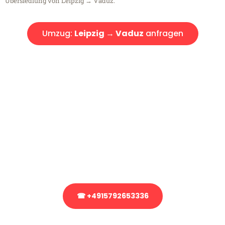
Übersiedlung von Leipzig → Vaduz.
Umzug:
Leipzig → Vaduz
anfragen
Kostenlose Beratung!
Sie haben Fragen?
Sie haben Fragen zu Ihrem Transport oder benötigen eine Beratung
bezüglich Ihres Umzug?
Rufen Sie uns gerne an, unser Team aus Experten freut sich, Ihnen
kostenlos weiterzuhelfen!
☎ +4915792653336
Stattdessen eine unverbindliche Anfrage senden