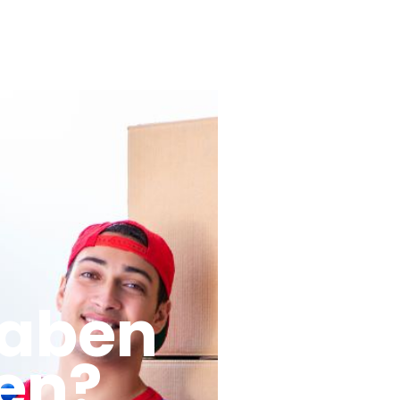
haben
en?