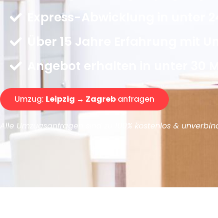
Express-Abwicklung in unter 2
Über 15 Jahre Erfahrung mit 
Angebot erhalten in unter 30 
Umzug:
Leipzig → Zagreb
anfragen
Alle Umzugsanfragen sind zu 100% kostenlos & unverbind