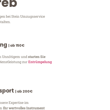
reb
ngen bei Stein Umzugsservice
talten.
ung
| ab 150€
von Unnötigem und
starten Sie
Dienstleistung zur
Entrümpelung
nsport
| ab 200€
nsere Expertise im
um
Ihr wertvolles Instrument