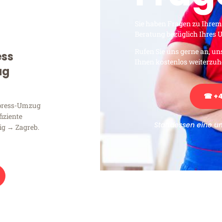
Sie haben Fragen zu Ihrem
Beratung bezüglich Ihres
Rufen Sie uns gerne an, un
ess
Ihnen kostenlos weiterzuh
ug
☎ +4
xpress-Umzug
fiziente
Stattdessen eine u
ig → Zagreb.