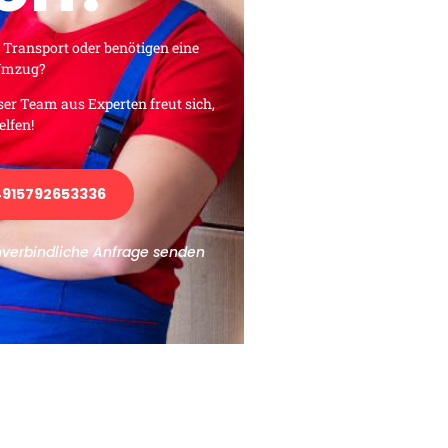
 Transport oder benötigen eine
 Umzug?
ser Team aus Experten freut sich,
elfen!
915792653336
nverbindliche Anfrage senden