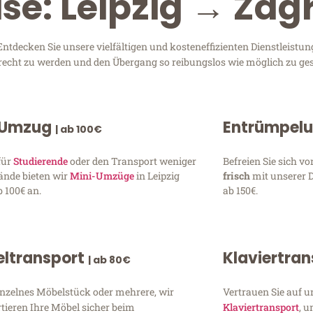
ise: Leipzig → Zag
tdecken Sie unsere vielfältigen und kosteneffizienten Dienstleistu
 gerecht zu werden und den Übergang so reibungslos wie möglich zu ges
 Umzug
Entrümpel
| ab 100€
für
Studierende
oder den Transport weniger
Befreien Sie sich 
ände bieten wir
Mini-Umzüge
in Leipzig
frisch
mit unserer 
 100€ an.
ab 150€.
ltransport
Klaviertra
| ab 80€
inzelnes Möbelstück oder mehrere, wir
Vertrauen Sie auf u
tieren Ihre Möbel sicher beim
Klaviertransport
, 