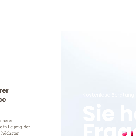
rer
Kostenlose Beratung!
ce
Sie 
Frag
unseren
in Leipzig, der
t höchster