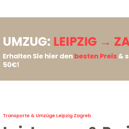
UMZUG:
LEIPZIG → Z
Erhalten Sie hier den
besten Preis
& s
50€!
Transporte & Umzüge Leipzig Zagreb