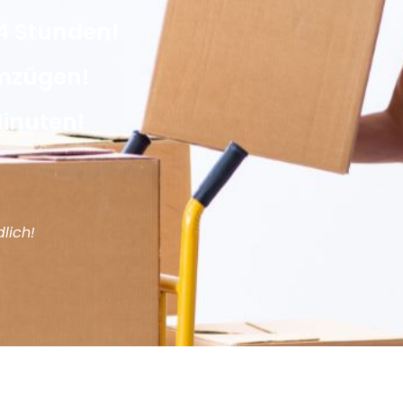
4 Stunden!
Umzügen!
Minuten!
lich!