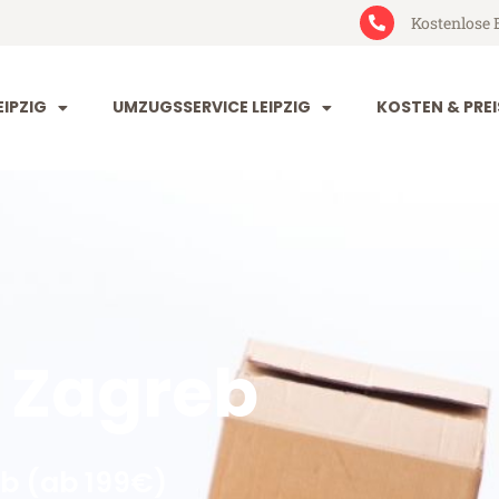
Kostenlose 
IPZIG
UMZUGSSERVICE LEIPZIG
KOSTEN & PREI
 Zagreb
eb (ab 199€)