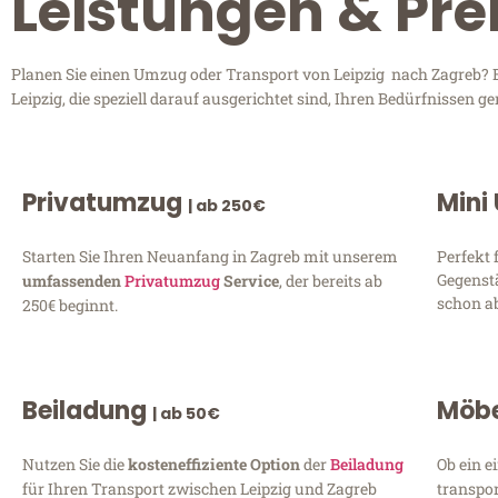
Leistungen & Pre
Planen Sie einen Umzug oder Transport von Leipzig nach Zagreb? En
Leipzig, die speziell darauf ausgerichtet sind, Ihren Bedürfnissen
Privatumzug
Mini
| ab 250€
Starten Sie Ihren Neuanfang in Zagreb mit unserem
Perfekt 
Gegenst
umfassenden
Privatumzug
Service
, der bereits ab
schon ab
250€ beginnt.
Beiladung
Möbe
| ab 50€
Nutzen Sie die
kosteneffiziente Option
der
Beiladung
Ob ein e
für Ihren Transport zwischen Leipzig und Zagreb
transpor