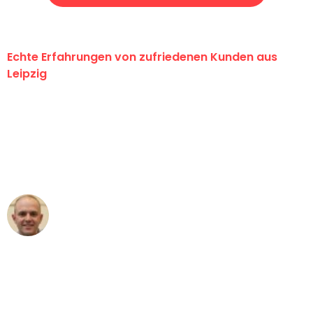
Echte Erfahrungen von zufriedenen Kunden aus
Leipzig
"Erste Klasse! Ein großes Dankeschön
an das gesamte Team von Stein
Umzugsservice für ihren
außergewöhnlichen Service!"
Frederik F.
Umzug in Leipzig
"Besser hätte ich mir den Umzug von
Leipzig nach Wien nicht vorstellen