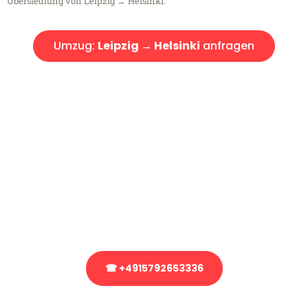
Übersiedlung von Leipzig → Helsinki.
Umzug:
Leipzig → Helsinki
anfragen
Kostenlose Beratung!
Sie haben Fragen?
Sie haben Fragen zu Ihrem Transport oder benötigen eine Beratung
bezüglich Ihres Umzug?
Rufen Sie uns gerne an, unser Team aus Experten freut sich, Ihnen
kostenlos weiterzuhelfen!
☎ +4915792653336
Stattdessen eine unverbindliche Anfrage senden