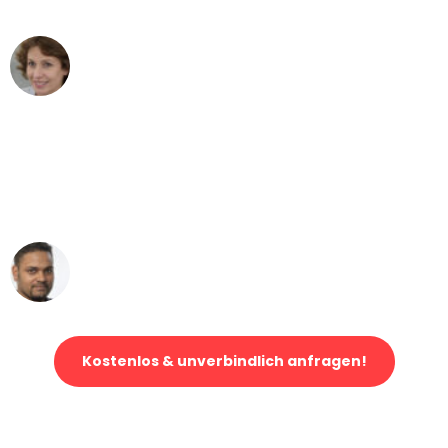
können - DANKE!"
Maria W
Umzug von Leipzig nach Wien
"Mein Klavier kam in unter 24 Stunden
ohne einen Kratzer an - ein
erstklassiger Service!"
Ümit Y.
Klaviertransport in Leipzig
Kostenlos & unverbindlich anfragen!
Jetzt anfragen und der nächste glückliche Kunde werden. Alle
Umzugsanfragen sind zu
100% kostenlos & unverbindlich!