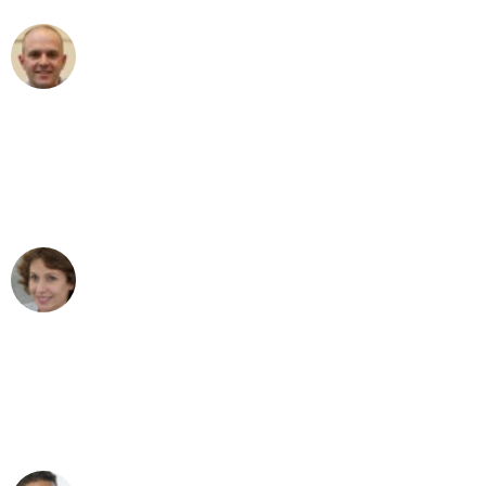
Frederik F.
Umzug in Leipzig
"Besser hätte ich mir den Umzug von
Leipzig nach Wien nicht vorstellen
können - DANKE!"
Maria W
Umzug von Leipzig nach Wien
"Mein Klavier kam in unter 24 Stunden
ohne einen Kratzer an - ein
erstklassiger Service!"