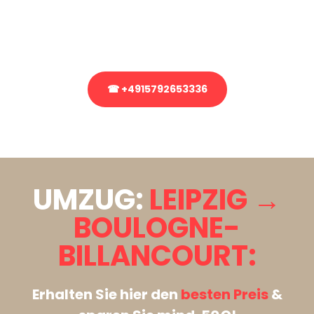
bezüglich Ihres Umzug?
Rufen Sie uns gerne an, unser Team aus Experten freut sich, Ihnen
kostenlos weiterzuhelfen!
☎ +4915792653336
Stattdessen eine unverbindliche Anfrage senden
UMZUG:
LEIPZIG →
BOULOGNE-
BILLANCOURT:
Erhalten Sie hier den
besten Preis
&