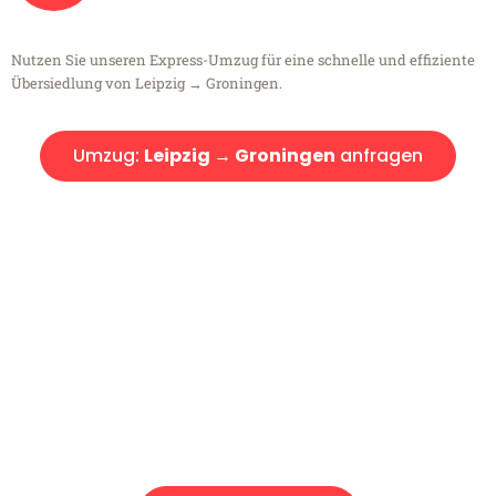
Nutzen Sie unseren Express-Umzug für eine schnelle und effiziente
Übersiedlung von Leipzig → Groningen.
Umzug:
Leipzig → Groningen
anfragen
Kostenlose Beratung!
Sie haben Fragen?
Sie haben Fragen zu Ihrem Transport oder benötigen eine Beratung
bezüglich Ihres Umzug?
Rufen Sie uns gerne an, unser Team aus Experten freut sich, Ihnen
kostenlos weiterzuhelfen!