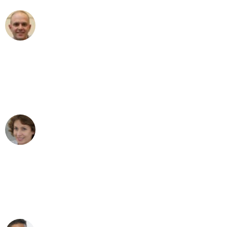
Frederik F.
Umzug in Leipzig
"Besser hätte ich mir den Umzug von
Leipzig nach Wien nicht vorstellen
können - DANKE!"
Maria W
Umzug von Leipzig nach Wien
"Mein Klavier kam in unter 24 Stunden
ohne einen Kratzer an - ein
erstklassiger Service!"