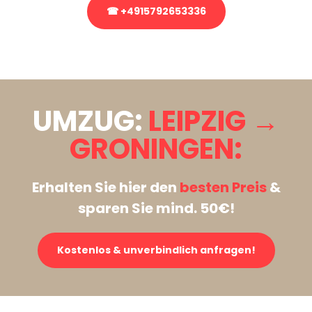
☎ +4915792653336
Stattdessen eine unverbindliche Anfrage senden
UMZUG:
LEIPZIG →
GRONINGEN:
Erhalten Sie hier den
besten Preis
&
sparen Sie mind. 50€!
Kostenlos & unverbindlich anfragen!