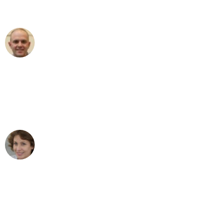
außergewöhnlichen Service!"
Frederik F.
Umzug in Leipzig
"Besser hätte ich mir den Umzug von
Leipzig nach Wien nicht vorstellen
können - DANKE!"
Maria W
Umzug von Leipzig nach Wien
"Mein Klavier kam in unter 24 Stunden
ohne einen Kratzer an - ein
erstklassiger Service!"