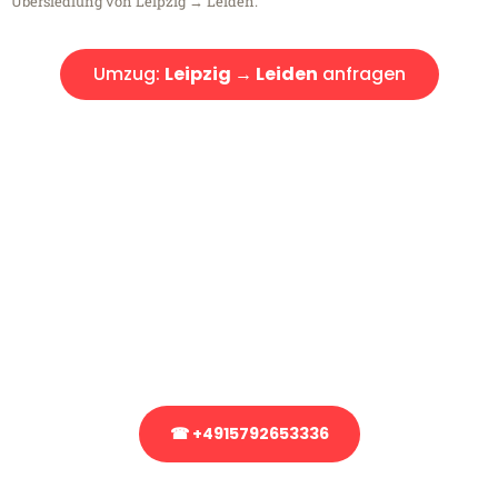
Übersiedlung von Leipzig → Leiden.
Umzug:
Leipzig → Leiden
anfragen
Kostenlose Beratung!
Sie haben Fragen?
Sie haben Fragen zu Ihrem Transport oder benötigen eine Beratung
bezüglich Ihres Umzug?
Rufen Sie uns gerne an, unser Team aus Experten freut sich, Ihnen
kostenlos weiterzuhelfen!
☎ +4915792653336
Stattdessen eine unverbindliche Anfrage senden