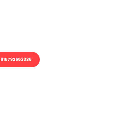
 Transport oder benötigen eine
 Umzug?
ser Team aus Experten freut sich,
elfen!
915792653336
nverbindliche Anfrage senden