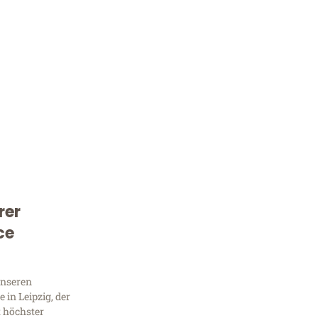
rer
Kostenlose Beratung!
ce
Sie 
unseren
Frag
in Leipzig, der
t höchster