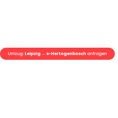
Express-Abwicklung in unter 2
Über 15 Jahre Erfahrung mit 
Angebot erhalten in unter 30 
Umzug:
Leipzig → s-Hertogenbosch
anfragen
Alle Umzugsanfragen sind zu 100% kostenlos & unverbind