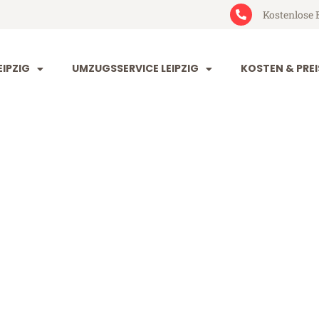
Kostenlose 
IPZIG
UMZUGSSERVICE LEIPZIG
KOSTEN & PREI
g s-Hertogenb
rtogenbosch (ab 199€)