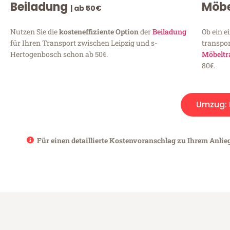
Beiladung
Möbe
| ab 50€
Nutzen Sie die
kosteneffiziente Option
der
Beiladung
Ob ein e
für Ihren Transport zwischen Leipzig und s-
transpor
Hertogenbosch schon ab 50€.
Möbeltr
80€.
Umzug:
Für einen detaillierte Kostenvoranschlag zu Ihrem Anlie