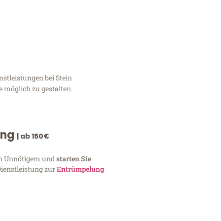
stleistungen bei Stein
e möglich zu gestalten.
ung
| ab 150€
von Unnötigem und
starten Sie
Dienstleistung zur
Entrümpelung