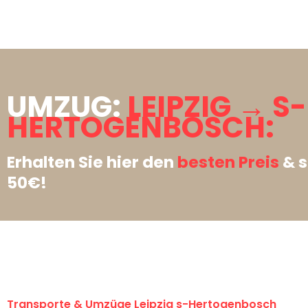
UMZUG:
LEIPZIG → S-
HERTOGENBOSCH:
Erhalten Sie hier den
besten Preis
& s
50€!
Transporte & Umzüge Leipzig s-Hertogenbosch