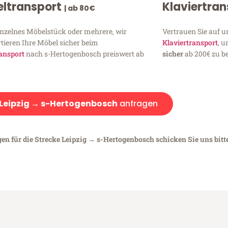
ltransport
Klaviertra
| ab 80€
inzelnes Möbelstück oder mehrere, wir
Vertrauen Sie auf u
tieren Ihre Möbel sicher beim
Klaviertransport
, 
ansport
nach s-Hertogenbosch preiswert ab
sicher
ab 200€ zu be
Leipzig → s-Hertogenbosch
anfragen
gen für die Strecke Leipzig → s-Hertogenbosch schicken Sie uns bitt