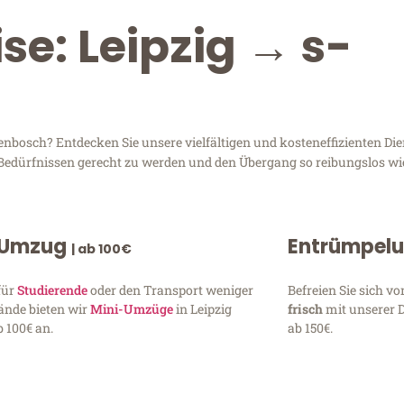
se: Leipzig → s-
bosch? Entdecken Sie unsere vielfältigen und kosteneffizienten Dien
n Bedürfnissen gerecht zu werden und den Übergang so reibungslos wi
 Umzug
Entrümpel
| ab 100€
für
Studierende
oder den Transport weniger
Befreien Sie sich 
ände bieten wir
Mini-Umzüge
in Leipzig
frisch
mit unserer 
 100€ an.
ab 150€.