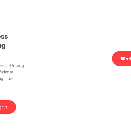
Sie haben Fragen zu Ihrem
Beratung bezüglich Ihres
Rufen Sie uns gerne an, un
ess
Ihnen kostenlos weiterzuh
ug
☎ +4
xpress-Umzug
fiziente
Stattdessen eine u
ig → s-
gen