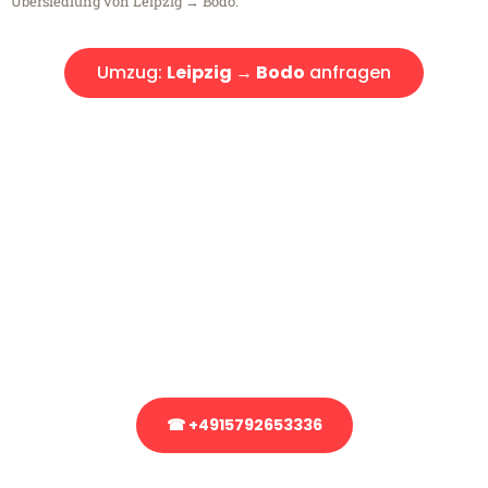
Übersiedlung von Leipzig → Bodo.
Umzug:
Leipzig → Bodo
anfragen
Kostenlose Beratung!
Sie haben Fragen?
Sie haben Fragen zu Ihrem Transport oder benötigen eine Beratung
bezüglich Ihres Umzug?
Rufen Sie uns gerne an, unser Team aus Experten freut sich, Ihnen
kostenlos weiterzuhelfen!
☎ +4915792653336
Stattdessen eine unverbindliche Anfrage senden