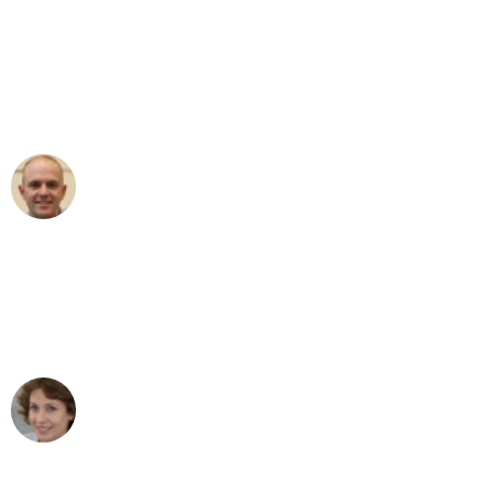
"Erste Klasse! Ein großes Dankeschön
an das gesamte Team von Stein
Umzugsservice für ihren
außergewöhnlichen Service!"
Frederik F.
Umzug in Leipzig
"Besser hätte ich mir den Umzug von
Leipzig nach Wien nicht vorstellen
können - DANKE!"
Maria W
Umzug von Leipzig nach Wien