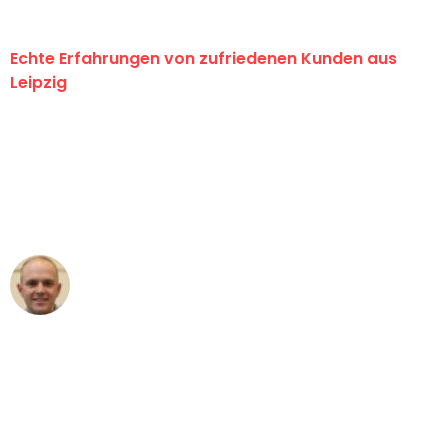
Echte Erfahrungen von zufriedenen Kunden aus
Leipzig
"Erste Klasse! Ein großes Dankeschön
an das gesamte Team von Stein
Umzugsservice für ihren
außergewöhnlichen Service!"
Frederik F.
Umzug in Leipzig
"Besser hätte ich mir den Umzug von
Leipzig nach Wien nicht vorstellen
können - DANKE!"