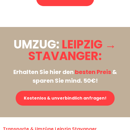
Stattdessen eine unverbindliche Anfrage senden
UMZUG:
LEIPZIG →
STAVANGER:
Erhalten Sie hier den
besten Preis
&
sparen Sie mind. 50€!
Kostenlos & unverbindlich anfragen!
Transporte & Umzüge Leipzig Stavanger