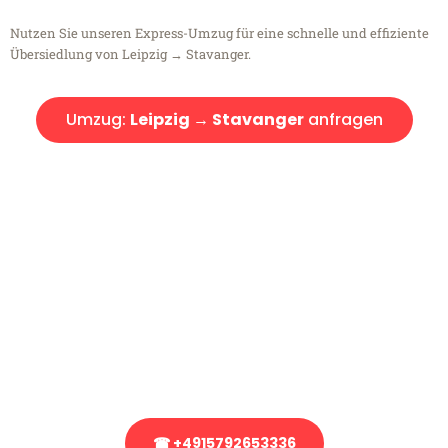
Nutzen Sie unseren Express-Umzug für eine schnelle und effiziente
Übersiedlung von Leipzig → Stavanger.
Umzug:
Leipzig → Stavanger
anfragen
Kostenlose Beratung!
Sie haben Fragen?
Sie haben Fragen zu Ihrem Transport oder benötigen eine Beratung
bezüglich Ihres Umzug?
Rufen Sie uns gerne an, unser Team aus Experten freut sich, Ihnen
kostenlos weiterzuhelfen!
☎ +4915792653336