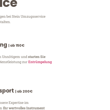
ice
ngen bei Stein Umzugsservice
talten.
ung
| ab 150€
von Unnötigem und
starten Sie
Dienstleistung zur
Entrümpelung
nsport
| ab 200€
nsere Expertise im
um
Ihr wertvolles Instrument