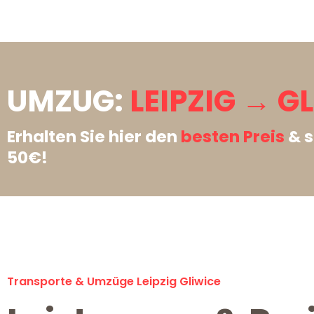
UMZUG:
LEIPZIG → G
Erhalten Sie hier den
besten Preis
& s
50€!
Transporte & Umzüge Leipzig Gliwice