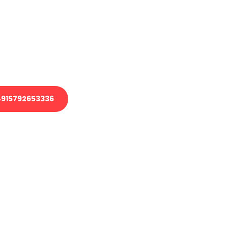
 Transport oder benötigen eine
 Umzug?
ser Team aus Experten freut sich,
elfen!
915792653336
nverbindliche Anfrage senden