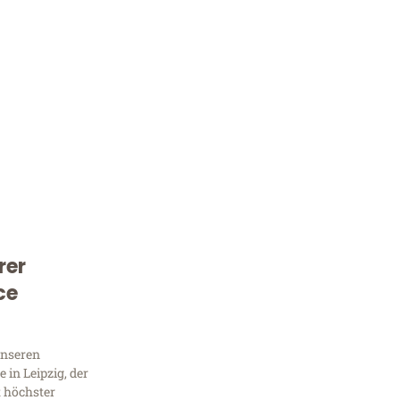
rer
Kostenlose Beratung!
ce
Sie 
Frag
unseren
in Leipzig, der
t höchster