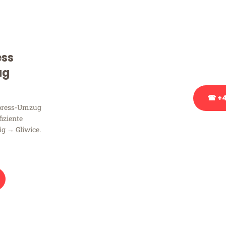
Sie haben Fragen zu Ihrem
Beratung bezüglich Ihres
Rufen Sie uns gerne an, un
ess
Ihnen kostenlos weiterzuh
ug
☎ +4
xpress-Umzug
fiziente
Stattdessen eine u
ig → Gliwice.