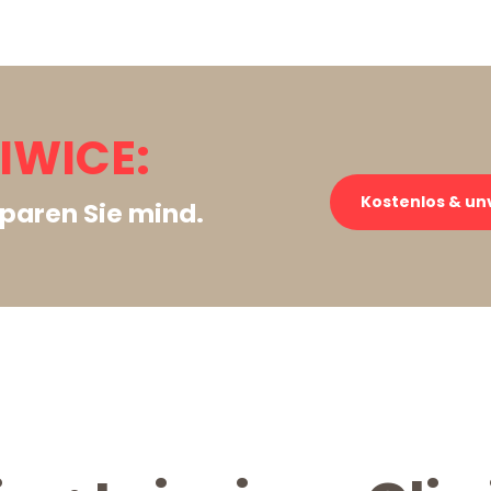
LIWICE:
Kostenlos & un
paren Sie mind.