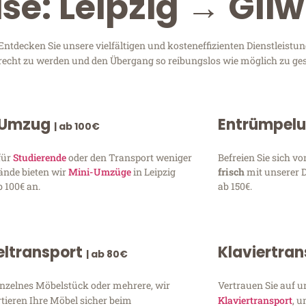
se: Leipzig → Gliw
ntdecken Sie unsere vielfältigen und kosteneffizienten Dienstleistu
 gerecht zu werden und den Übergang so reibungslos wie möglich zu ges
 Umzug
Entrümpel
| ab 100€
für
Studierende
oder den Transport weniger
Befreien Sie sich 
ände bieten wir
Mini-Umzüge
in Leipzig
frisch
mit unserer 
 100€ an.
ab 150€.
ltransport
Klaviertra
| ab 80€
inzelnes Möbelstück oder mehrere, wir
Vertrauen Sie auf u
tieren Ihre Möbel sicher beim
Klaviertransport
, 