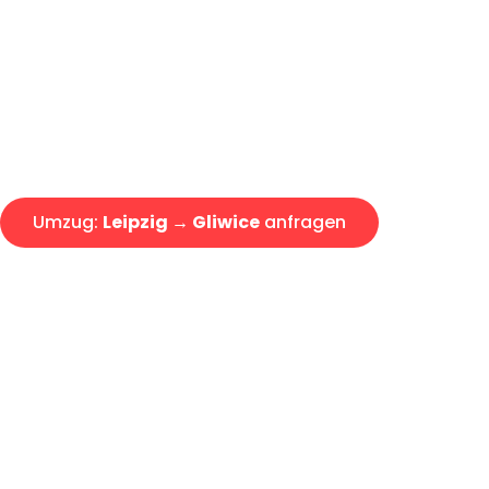
Express-Abwicklung in unter 2
Über 15 Jahre Erfahrung mit 
Angebot erhalten in unter 30 
Umzug:
Leipzig → Gliwice
anfragen
Alle Umzugsanfragen sind zu 100% kostenlos & unverbind