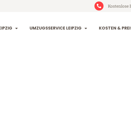
Kostenlose 
IPZIG
UMZUGSSERVICE LEIPZIG
KOSTEN & PREI
 Gliwice
ce (ab 199€)