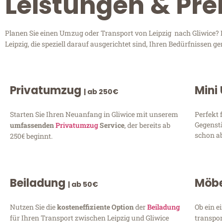
Leistungen & Prei
Planen Sie einen Umzug oder Transport von Leipzig nach Gliwice? E
Leipzig, die speziell darauf ausgerichtet sind, Ihren Bedürfnissen
Privatumzug
Mini
| ab 250€
Starten Sie Ihren Neuanfang in Gliwice mit unserem
Perfekt 
Gegenst
umfassenden
Privatumzug
Service
, der bereits ab
schon ab
250€ beginnt.
Beiladung
Möbe
| ab 50€
Nutzen Sie die
kosteneffiziente Option
der
Beiladung
Ob ein e
für Ihren Transport zwischen Leipzig und Gliwice
transpor