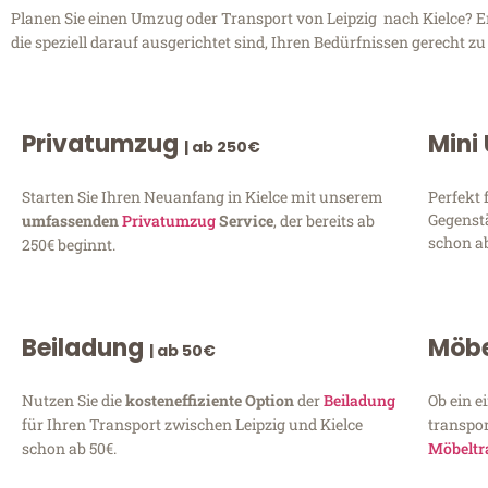
Planen Sie einen Umzug oder Transport von Leipzig nach Kielce? En
die speziell darauf ausgerichtet sind, Ihren Bedürfnissen gerecht 
Privatumzug
Mini
| ab 250€
Starten Sie Ihren Neuanfang in Kielce mit unserem
Perfekt 
Gegenst
umfassenden
Privatumzug
Service
, der bereits ab
schon ab
250€ beginnt.
Beiladung
Möbe
| ab 50€
Nutzen Sie die
kosteneffiziente Option
der
Beiladung
Ob ein e
für Ihren Transport zwischen Leipzig und Kielce
transpor
schon ab 50€.
Möbeltr