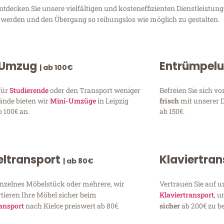
tdecken Sie unsere vielfältigen und kosteneffizienten Dienstleistung
zu werden und den Übergang so reibungslos wie möglich zu gestalten.
 Umzug
Entrümpel
| ab 100€
für
Studierende
oder den Transport weniger
Befreien Sie sich 
ände bieten wir
Mini-Umzüge
in Leipzig
frisch
mit unserer 
 100€ an.
ab 150€.
ltransport
Klaviertra
| ab 80€
inzelnes Möbelstück oder mehrere, wir
Vertrauen Sie auf u
tieren Ihre Möbel sicher beim
Klaviertransport
, 
ansport
nach Kielce preiswert ab 80€.
sicher
ab 200€ zu be