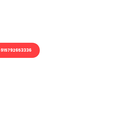
 Transport oder benötigen eine
 Umzug?
ser Team aus Experten freut sich,
elfen!
915792653336
nverbindliche Anfrage senden