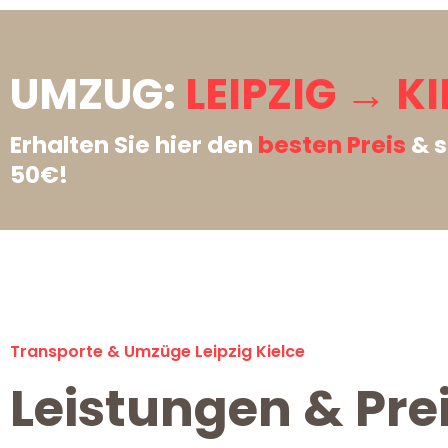
UMZUG:
LEIPZIG → KI
Erhalten Sie hier den
besten Preis
& s
50€!
Transporte & Umzüge Leipzig Kielce
Leistungen & Prei