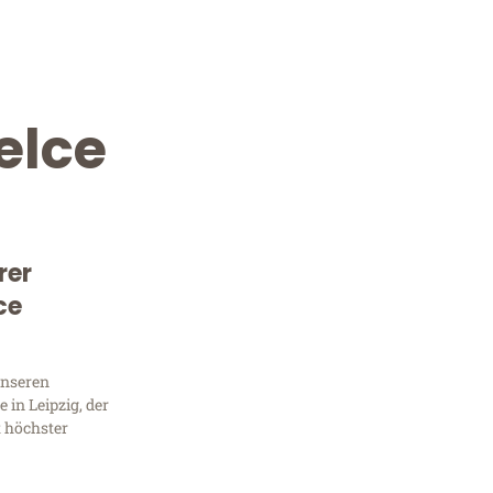
elce
rer
ce
Kostenlose Beratung!
Sie 
unseren
in Leipzig, der
Frag
t höchster