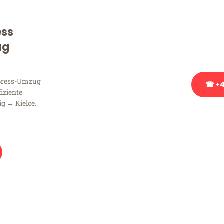
Sie haben Fragen zu Ihrem
Beratung bezüglich Ihres
ess
Rufen Sie uns gerne an, un
ug
Ihnen kostenlos weiterzuh
xpress-Umzug
☎ +4
fiziente
g → Kielce.
Stattdessen eine u