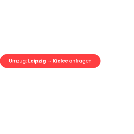
Express-Abwicklung in unter 2
Über 15 Jahre Erfahrung mit 
Angebot erhalten in unter 30 
Umzug:
Leipzig → Kielce
anfragen
Alle Umzugsanfragen sind zu 100% kostenlos & unverbind