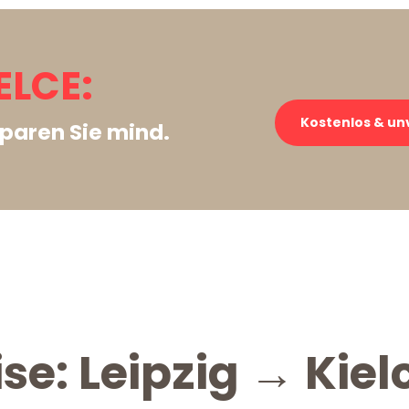
ELCE:
Kostenlos & un
paren Sie mind.
se: Leipzig → Kiel