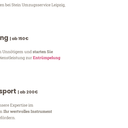
en bei Stein Umzugsservice Leipzig,
ung
| ab 150€
von Unnötigem und
starten Sie
Dienstleistung zur
Entrümpelung
nsport
| ab 200€
nsere Expertise im
um
Ihr wertvolles Instrument
fördern.