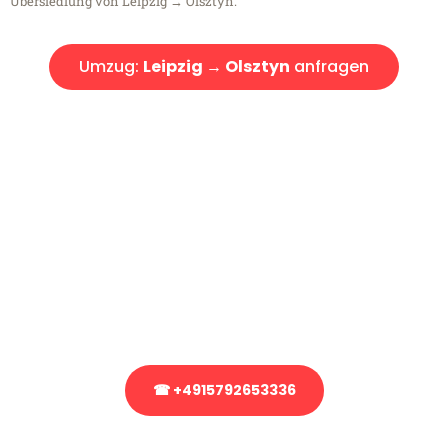
Übersiedlung von Leipzig → Olsztyn.
Umzug:
Leipzig → Olsztyn
anfragen
Kostenlose Beratung!
Sie haben Fragen?
Sie haben Fragen zu Ihrem Transport oder benötigen eine Beratung
bezüglich Ihres Umzug?
Rufen Sie uns gerne an, unser Team aus Experten freut sich, Ihnen
kostenlos weiterzuhelfen!
☎ +4915792653336
Stattdessen eine unverbindliche Anfrage senden