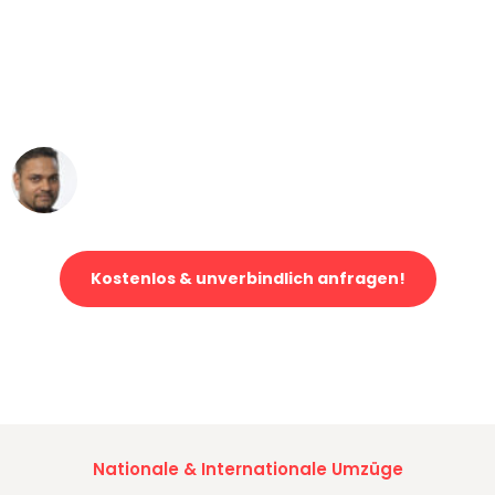
"Mein Klavier kam in unter 24 Stunden
ohne einen Kratzer an - ein
erstklassiger Service!"
Ümit Y.
Klaviertransport in Leipzig
Kostenlos & unverbindlich anfragen!
Jetzt anfragen und der nächste glückliche Kunde werden. Alle
Umzugsanfragen sind zu
100% kostenlos & unverbindlich!
Nationale & Internationale Umzüge