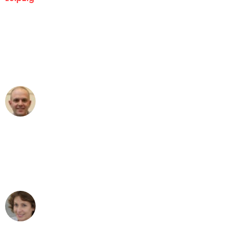
"Erste Klasse! Ein großes Dankeschön
an das gesamte Team von Stein
Umzugsservice für ihren
außergewöhnlichen Service!"
Frederik F.
Umzug in Leipzig
"Besser hätte ich mir den Umzug von
Leipzig nach Wien nicht vorstellen
können - DANKE!"
Maria W
Umzug von Leipzig nach Wien