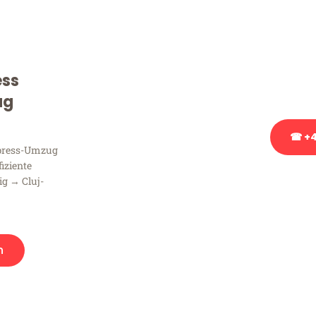
Sie haben Fragen zu Ihrem
Beratung bezüglich Ihres
Rufen Sie uns gerne an, un
ess
Ihnen kostenlos weiterzuh
ug
☎ +4
xpress-Umzug
fiziente
Stattdessen eine u
ig → Cluj-
n