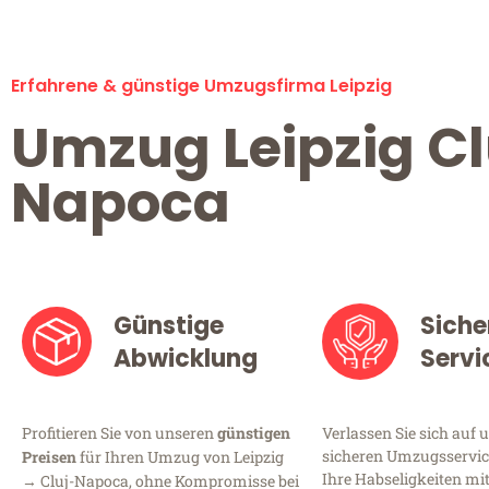
Erfahrene & günstige Umzugsfirma Leipzig
Umzug Leipzig Cl
Napoca
Günstige
Siche
Abwicklung
Servi
Profitieren Sie von unseren
günstigen
Verlassen Sie sich auf 
sicheren Umzugsservice 
Preisen
für Ihren Umzug von Leipzig
Ihre Habseligkeiten mi
→ Cluj-Napoca, ohne Kompromisse bei