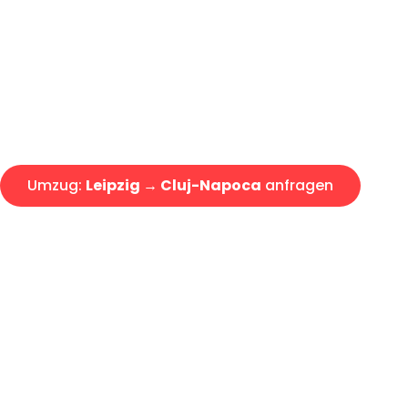
Express-Abwicklung in unter 2
Über 15 Jahre Erfahrung mit 
Angebot erhalten in unter 30 
Umzug:
Leipzig → Cluj-Napoca
anfragen
Alle Umzugsanfragen sind zu 100% kostenlos & unverbind