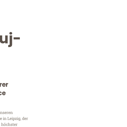
uj-
rer
Kostenlose Beratung!
ce
Sie 
Frag
unseren
in Leipzig, der
t höchster