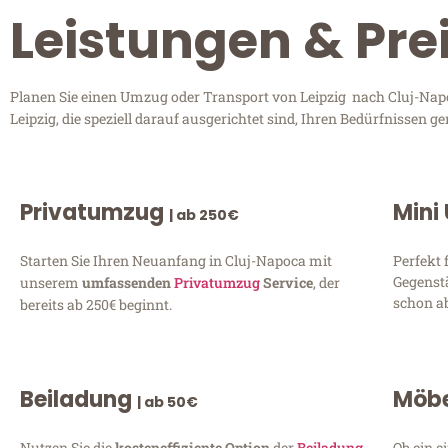
Leistungen & Pre
Planen Sie einen Umzug oder Transport von Leipzig nach Cluj-Napoc
Leipzig, die speziell darauf ausgerichtet sind, Ihren Bedürfnissen
Privatumzug
Mini
| ab 250€
Starten Sie Ihren Neuanfang in Cluj-Napoca mit
Perfekt 
Gegenst
unserem
umfassenden
Privatumzug
Service
, der
schon ab
bereits ab 250€ beginnt.
Beiladung
Möbe
| ab 50€
Nutzen Sie die
kosteneffiziente Option
der
Beiladung
Ob ein e