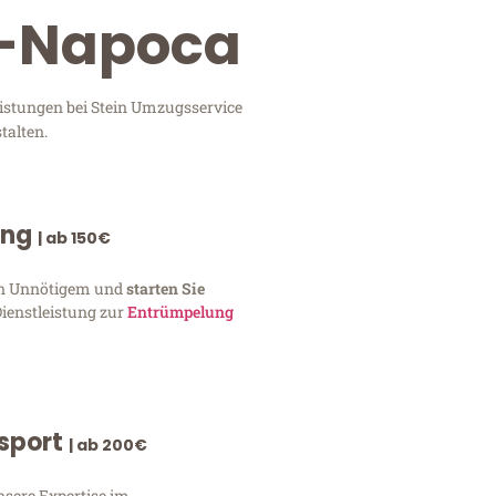
uj-Napoca
eistungen bei Stein Umzugsservice
talten.
ung
| ab 150€
von Unnötigem und
starten Sie
Dienstleistung zur
Entrümpelung
nsport
| ab 200€
nsere Expertise im