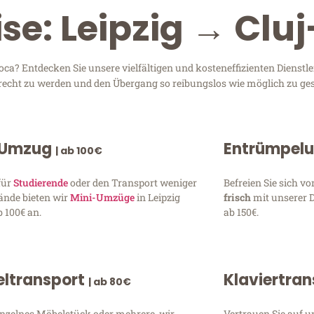
ise: Leipzig → Cl
a? Entdecken Sie unsere vielfältigen und kosteneffizienten Dienstl
 gerecht zu werden und den Übergang so reibungslos wie möglich zu ges
 Umzug
Entrümpel
| ab 100€
für
Studierende
oder den Transport weniger
Befreien Sie sich 
ände bieten wir
Mini-Umzüge
in Leipzig
frisch
mit unserer 
 100€ an.
ab 150€.
ltransport
Klaviertra
| ab 80€
inzelnes Möbelstück oder mehrere, wir
Vertrauen Sie auf u