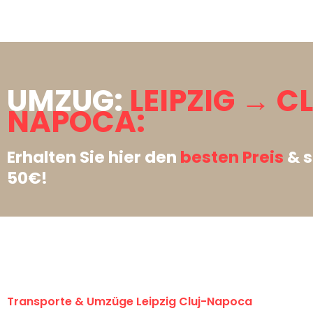
UMZUG:
LEIPZIG → C
NAPOCA:
Erhalten Sie hier den
besten Preis
& s
50€!
Transporte & Umzüge Leipzig Cluj-Napoca