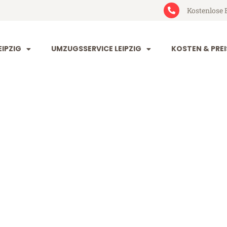
Kostenlose 
IPZIG
UMZUGSSERVICE LEIPZIG
KOSTEN & PREI
 Cluj-Napoca
-Napoca (ab 199€)