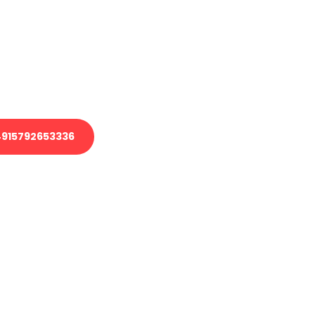
 Transport oder benötigen eine
 Umzug?
ser Team aus Experten freut sich,
elfen!
915792653336
nverbindliche Anfrage senden