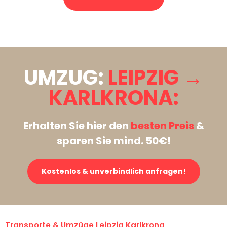
Stattdessen eine unverbindliche Anfrage senden
UMZUG:
LEIPZIG →
KARLKRONA:
Erhalten Sie hier den
besten Preis
&
sparen Sie mind. 50€!
Kostenlos & unverbindlich anfragen!
Transporte & Umzüge Leipzig Karlkrona