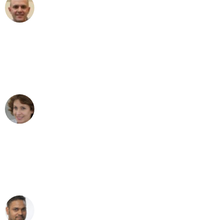
Frederik F.
Umzug in Leipzig
"Besser hätte ich mir den Umzug von
Leipzig nach Wien nicht vorstellen
können - DANKE!"
Maria W
Umzug von Leipzig nach Wien
"Mein Klavier kam in unter 24 Stunden
ohne einen Kratzer an - ein
erstklassiger Service!"
Ümit Y.
Klaviertransport in Leipzig