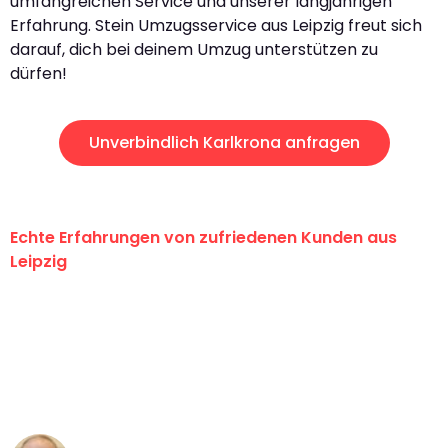
umfangreichen Service und unserer langjährigen
Erfahrung. Stein Umzugsservice aus Leipzig freut sich
darauf, dich bei deinem Umzug unterstützen zu
dürfen!
Unverbindlich Karlkrona anfragen
Echte Erfahrungen von zufriedenen Kunden aus
Leipzig
"Erste Klasse! Ein großes Dankeschön
an das gesamte Team von Stein
Umzugsservice für ihren
außergewöhnlichen Service!"