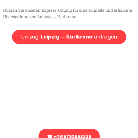
Nutzen Sie unseren Express-Umzug für eine schnelle und effiziente
Übersiedlung von Leipzig → Karlkrona.
Umzug:
Leipzig → Karlkrona
anfragen
Kostenlose Beratung!
Sie haben Fragen?
Sie haben Fragen zu Ihrem Transport oder benötigen eine Beratung
bezüglich Ihres Umzug?
Rufen Sie uns gerne an, unser Team aus Experten freut sich, Ihnen
kostenlos weiterzuhelfen!
☎ +4915792653336