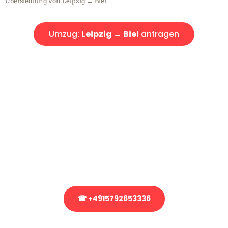
Übersiedlung von Leipzig → Biel.
Umzug:
Leipzig → Biel
anfragen
Kostenlose Beratung!
Sie haben Fragen?
Sie haben Fragen zu Ihrem Transport oder benötigen eine Beratung
bezüglich Ihres Umzug?
Rufen Sie uns gerne an, unser Team aus Experten freut sich, Ihnen
kostenlos weiterzuhelfen!
☎ +4915792653336
Stattdessen eine unverbindliche Anfrage senden