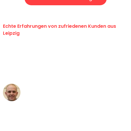
Echte Erfahrungen von zufriedenen Kunden aus
Leipzig
"Erste Klasse! Ein großes Dankeschön
an das gesamte Team von Stein
Umzugsservice für ihren
außergewöhnlichen Service!"
Frederik F.
Umzug in Leipzig
"Besser hätte ich mir den Umzug von
Leipzig nach Wien nicht vorstellen