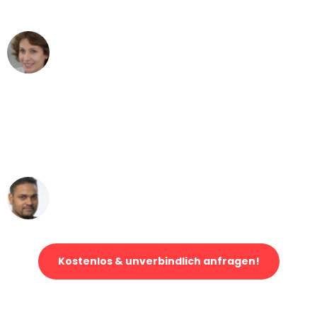
können - DANKE!"
Maria W
Umzug von Leipzig nach Wien
"Mein Klavier kam in unter 24 Stunden
ohne einen Kratzer an - ein
erstklassiger Service!"
Ümit Y.
Klaviertransport in Leipzig
Kostenlos & unverbindlich anfragen!
Jetzt anfragen und der nächste glückliche Kunde werden. Alle
Umzugsanfragen sind zu
100% kostenlos & unverbindlich!