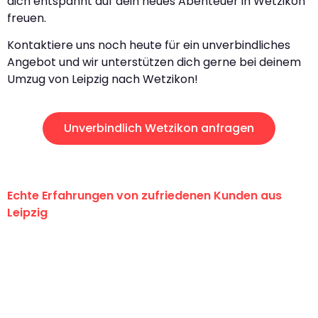
dich entspannt auf dein neues Abenteuer in Wetzikon
freuen.
Kontaktiere uns noch heute für ein unverbindliches
Angebot und wir unterstützen dich gerne bei deinem
Umzug von Leipzig nach Wetzikon!
Unverbindlich Wetzikon anfragen
Echte Erfahrungen von zufriedenen Kunden aus
Leipzig
"Erste Klasse! Ein großes Dankeschön
an das gesamte Team von Stein
Umzugsservice für ihren
außergewöhnlichen Service!"