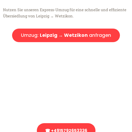
Nutzen Sie unseren Express-Umzug für eine schnelle und effiziente
Übersiedlung von Leipzig → Wetzikon.
Umzug:
Leipzig → Wetzikon
anfragen
Kostenlose Beratung!
Sie haben Fragen?
Sie haben Fragen zu Ihrem Transport oder benötigen eine Beratung
bezüglich Ihres Umzug?
Rufen Sie uns gerne an, unser Team aus Experten freut sich, Ihnen
kostenlos weiterzuhelfen!
☎ +4915792653336