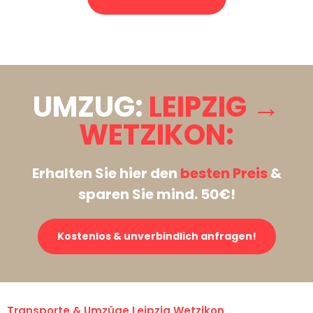
Stattdessen eine unverbindliche Anfrage senden
UMZUG:
LEIPZIG →
WETZIKON:
Erhalten Sie hier den
besten Preis
&
sparen Sie mind. 50€!
Kostenlos & unverbindlich anfragen!
Transporte & Umzüge Leipzig Wetzikon