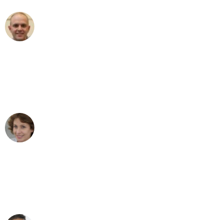
Frederik F.
Umzug in Leipzig
"Besser hätte ich mir den Umzug von
Leipzig nach Wien nicht vorstellen
können - DANKE!"
Maria W
Umzug von Leipzig nach Wien
"Mein Klavier kam in unter 24 Stunden
ohne einen Kratzer an - ein
erstklassiger Service!"