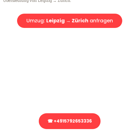
Übersiedlung von Leipzig → Zürich.
Umzug:
Leipzig → Zürich
anfragen
Kostenlose Beratung!
Sie haben Fragen?
Sie haben Fragen zu Ihrem Transport oder benötigen eine Beratung
bezüglich Ihres Umzug?
Rufen Sie uns gerne an, unser Team aus Experten freut sich, Ihnen
kostenlos weiterzuhelfen!
☎ +4915792653336
Stattdessen eine unverbindliche Anfrage senden