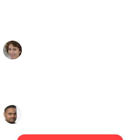
"Besser hätte ich mir den Umzug von
Leipzig nach Wien nicht vorstellen
können - DANKE!"
Maria W
Umzug von Leipzig nach Wien
"Mein Klavier kam in unter 24 Stunden
ohne einen Kratzer an - ein
erstklassiger Service!"
Ümit Y.
Klaviertransport in Leipzig