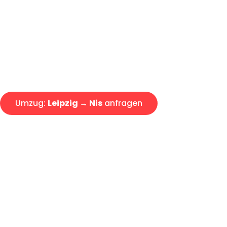
Express-Abwicklung in unter 2
Über 15 Jahre Erfahrung mit 
Angebot erhalten in unter 30 
Umzug:
Leipzig → Nis
anfragen
Alle Umzugsanfragen sind zu 100% kostenlos & unverbind