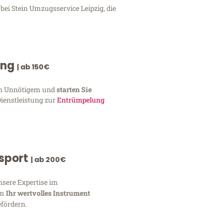
bei Stein Umzugsservice Leipzig, die
ung
| ab 150€
von Unnötigem und
starten Sie
Dienstleistung zur
Entrümpelung
nsport
| ab 200€
nsere Expertise im
um
Ihr wertvolles Instrument
fördern.