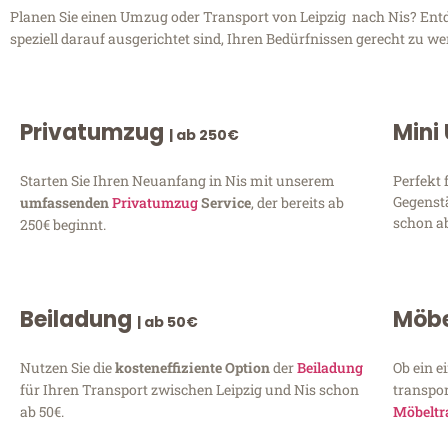
Planen Sie einen Umzug oder Transport von Leipzig nach Nis? Entdec
speziell darauf ausgerichtet sind, Ihren Bedürfnissen gerecht zu w
Privatumzug
Mini
| ab 250€
Starten Sie Ihren Neuanfang in Nis mit unserem
Perfekt 
Gegenst
umfassenden
Privatumzug
Service
, der bereits ab
schon ab
250€ beginnt.
Beiladung
Möbe
| ab 50€
Nutzen Sie die
kosteneffiziente Option
der
Beiladung
Ob ein e
für Ihren Transport zwischen Leipzig und Nis schon
transpor
ab 50€.
Möbeltr