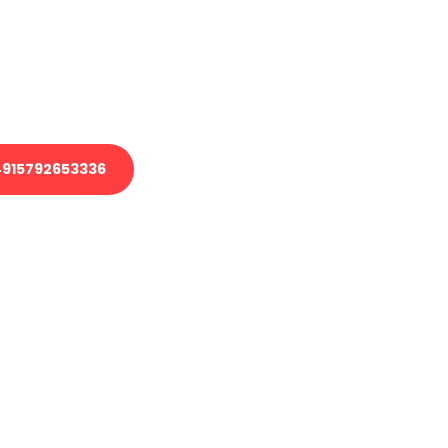
 Transport oder benötigen eine
 Umzug?
ser Team aus Experten freut sich,
elfen!
915792653336
nverbindliche Anfrage senden