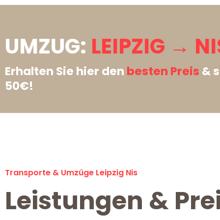
UMZUG:
LEIPZIG → NI
Erhalten Sie hier den
besten Preis
& s
50€!
Transporte & Umzüge Leipzig Nis
Leistungen & Prei