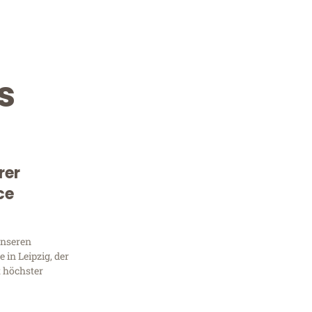
s
rer
ce
Kostenlose Beratung!
Sie 
unseren
in Leipzig, der
Frag
t höchster