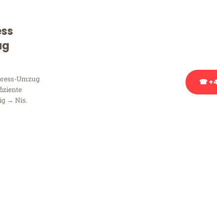
Sie haben Fragen zu Ihrem
Beratung bezüglich Ihres
ess
Rufen Sie uns gerne an, un
ug
Ihnen kostenlos weiterzuh
xpress-Umzug
☎ +4
fiziente
ig → Nis.
Stattdessen eine u