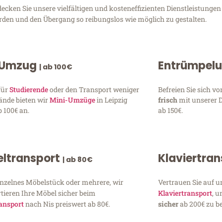
ken Sie unsere vielfältigen und kosteneffizienten Dienstleistungen 
erden und den Übergang so reibungslos wie möglich zu gestalten.
 Umzug
Entrümpel
| ab 100€
für
Studierende
oder den Transport weniger
Befreien Sie sich 
ände bieten wir
Mini-Umzüge
in Leipzig
frisch
mit unserer 
 100€ an.
ab 150€.
ltransport
Klaviertra
| ab 80€
inzelnes Möbelstück oder mehrere, wir
Vertrauen Sie auf u
tieren Ihre Möbel sicher beim
Klaviertransport
, 
ansport
nach Nis preiswert ab 80€.
sicher
ab 200€ zu be