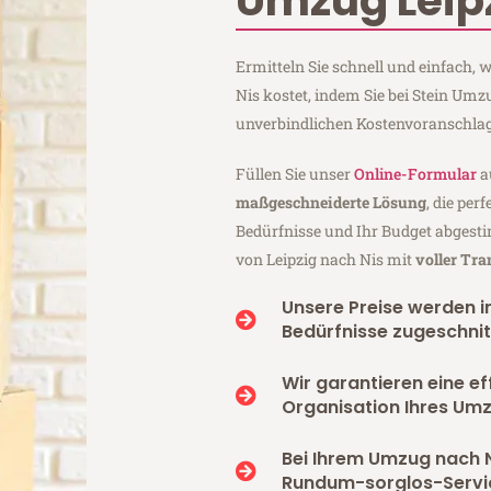
Umzug Leipz
Ermitteln Sie schnell und einfach,
Nis kostet, indem Sie bei Stein Umz
unverbindlichen Kostenvoranschlag
Füllen Sie unser
Online-Formular
a
maßgeschneiderte Lösung
, die per
Bedürfnisse und Ihr Budget abgesti
von Leipzig nach Nis mit
voller Tr
Unsere Preise werden in
Bedürfnisse zugeschnit
Wir garantieren eine ef
Organisation Ihres Umz
Bei Ihrem Umzug nach N
Rundum-sorglos-Servi