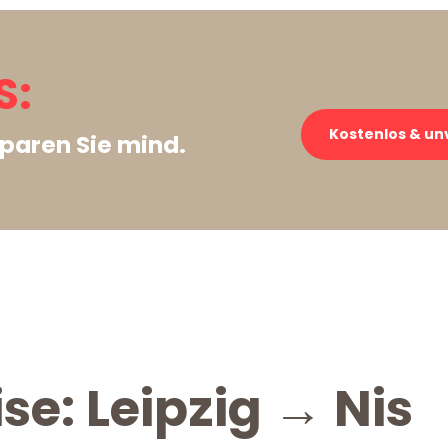
S:
Kostenlos & un
paren Sie mind.
se: Leipzig → Nis