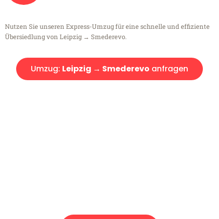
Nutzen Sie unseren Express-Umzug für eine schnelle und effiziente
Übersiedlung von Leipzig → Smederevo.
Umzug:
Leipzig → Smederevo
anfragen
Kostenlose Beratung!
Sie haben Fragen?
Sie haben Fragen zu Ihrem Transport oder benötigen eine Beratung
bezüglich Ihres Umzug?
Rufen Sie uns gerne an, unser Team aus Experten freut sich, Ihnen
kostenlos weiterzuhelfen!