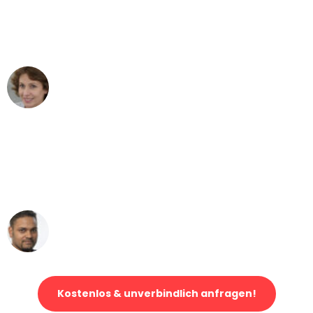
Leipzig nach Wien nicht vorstellen
können - DANKE!"
Maria W
Umzug von Leipzig nach Wien
"Mein Klavier kam in unter 24 Stunden
ohne einen Kratzer an - ein
erstklassiger Service!"
Ümit Y.
Klaviertransport in Leipzig
Kostenlos & unverbindlich anfragen!