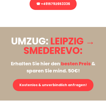
☎ +4915792653336
Stattdessen eine unverbindliche Anfrage senden
UMZUG:
LEIPZIG →
SMEDEREVO:
Erhalten Sie hier den
besten Preis
&
sparen Sie mind. 50€!
Kostenlos & unverbindlich anfragen!