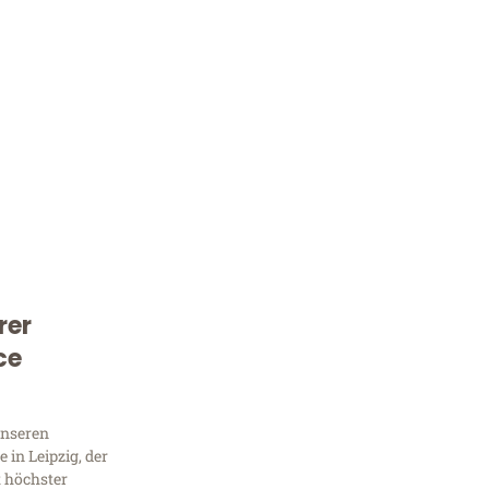
rer
Kostenlose Beratung!
ce
Sie 
Frag
unseren
in Leipzig, der
t höchster