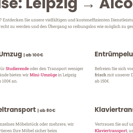
se: Leipzig → Alc
Entdecken Sie unsere vielfältigen und kosteneffizienten Dienstleis
 gerecht zu werden und den Übergang so reibungslos wie möglich zu ges
 Umzug
Entrümpel
| ab 100€
für
Studierende
oder den Transport weniger
Befreien Sie sich 
ände bieten wir
Mini-Umzüge
in Leipzig
frisch
mit unserer 
 100€ an.
ab 150€.
ltransport
Klaviertra
| ab 80€
inzelnes Möbelstück oder mehrere, wir
Vertrauen Sie auf u
tieren Ihre Möbel sicher beim
Klaviertransport
, 