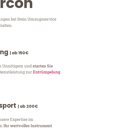
orcón
tungen bei Stein Umzugsservice
talten.
ung
| ab 150€
von Unnötigem und
starten Sie
Dienstleistung zur
Entrümpelung
nsport
| ab 200€
nsere Expertise im
um
Ihr wertvolles Instrument