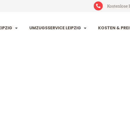
Kostenlose 
IPZIG
UMZUGSSERVICE LEIPZIG
KOSTEN & PREI
 Alcorcón
cón (ab 199€)