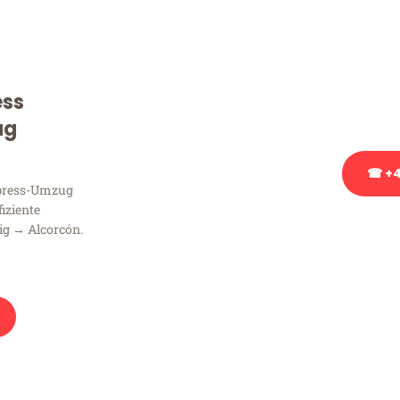
Sie haben Fragen zu Ihrem
Beratung bezüglich Ihres
Rufen Sie uns gerne an, un
ess
Ihnen kostenlos weiterzuh
ug
☎ +4
xpress-Umzug
fiziente
Stattdessen eine u
ig → Alcorcón.