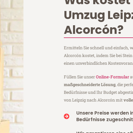
Was kostet 
Umzug Leip
Alcorcón?
Ermitteln Sie schnell und einfach,
Alcorcón kostet, indem Sie bei Stei
einen unverbindlichen Kostenvoran
Füllen Sie unser
Online-Formular
a
maßgeschneiderte Lösung
, die per
Bedürfnisse und Ihr Budget abgesti
von Leipzig nach Alcorcón mit
voll
Unsere Preise werden in
Bedürfnisse zugeschnit