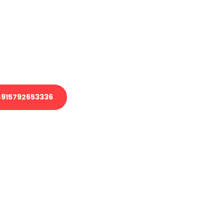
 Transport oder benötigen eine
 Umzug?
ser Team aus Experten freut sich,
elfen!
915792653336
nverbindliche Anfrage senden