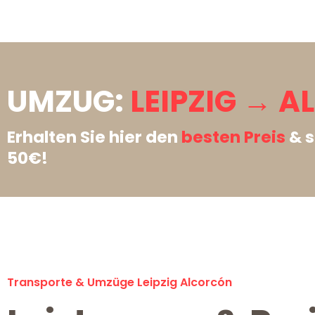
UMZUG:
LEIPZIG → 
Erhalten Sie hier den
besten Preis
& s
50€!
Transporte & Umzüge Leipzig Alcorcón