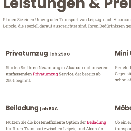
Leistungen & Prei
Planen Sie einen Umzug oder Transport von Leipzig nach Alcorcón? 
Leipzig, die speziell darauf ausgerichtet sind, Ihren Bedürfnissen
Privatumzug
Mini
| ab 250€
Starten Sie Ihren Neuanfang in Alcorcón mit unserem
Perfekt 
Gegenst
umfassenden
Privatumzug
Service
, der bereits ab
schon ab
250€ beginnt.
Beiladung
Möbe
| ab 50€
Nutzen Sie die
kosteneffiziente Option
der
Beiladung
Ob ein e
für Ihren Transport zwischen Leipzig und Alcorcón
transpor