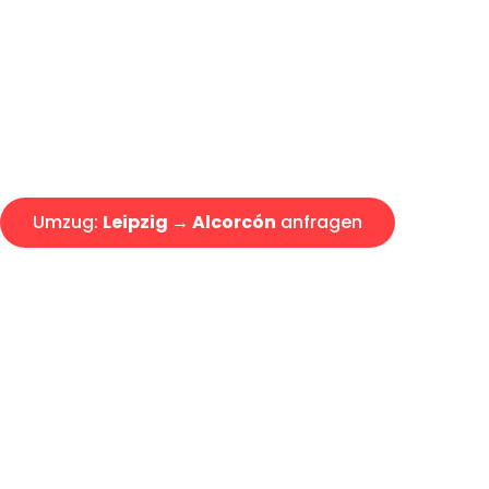
Express-Abwicklung in unter 2
Über 15 Jahre Erfahrung mit 
Angebot erhalten in unter 30 
Umzug:
Leipzig → Alcorcón
anfragen
Alle Umzugsanfragen sind zu 100% kostenlos & unverbind