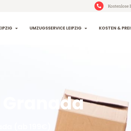
Kostenlose 
IPZIG
UMZUGSSERVICE LEIPZIG
KOSTEN & PREI
g Granada
ada (ab 199€)