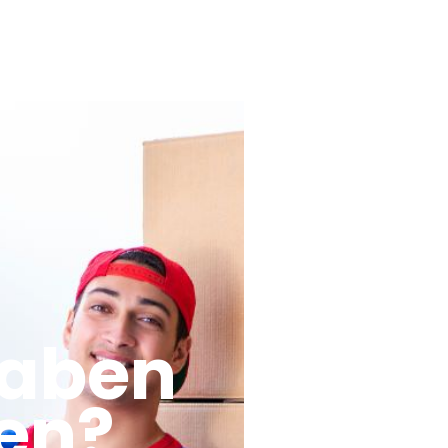
haben
en?