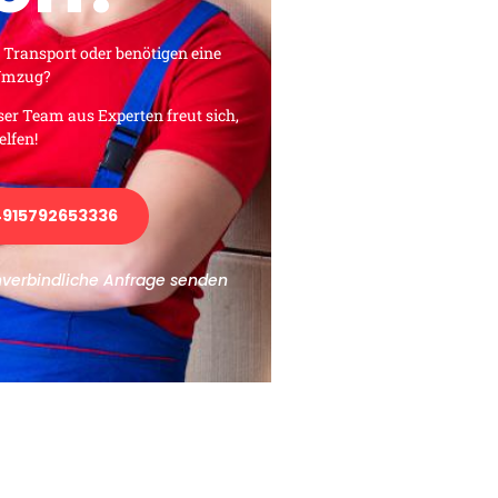
 Transport oder benötigen eine
 Umzug?
ser Team aus Experten freut sich,
elfen!
915792653336
nverbindliche Anfrage senden