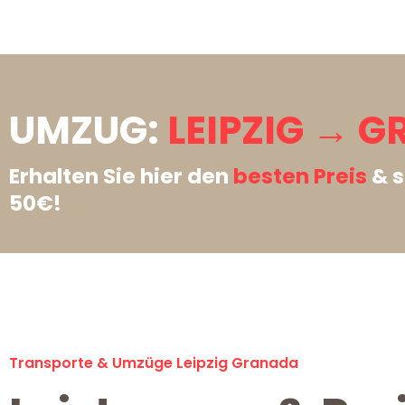
UMZUG:
LEIPZIG → 
Erhalten Sie hier den
besten Preis
& s
50€!
Transporte & Umzüge Leipzig Granada