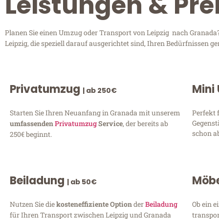
Leistungen & Pre
Planen Sie einen Umzug oder Transport von Leipzig nach Granada? 
Leipzig, die speziell darauf ausgerichtet sind, Ihren Bedürfnissen
Privatumzug
Mini
| ab 250€
Starten Sie Ihren Neuanfang in Granada mit unserem
Perfekt 
Gegenst
umfassenden
Privatumzug
Service
, der bereits ab
schon ab
250€ beginnt.
Beiladung
Möbe
| ab 50€
Nutzen Sie die
kosteneffiziente Option
der
Beiladung
Ob ein e
für Ihren Transport zwischen Leipzig und Granada
transpor