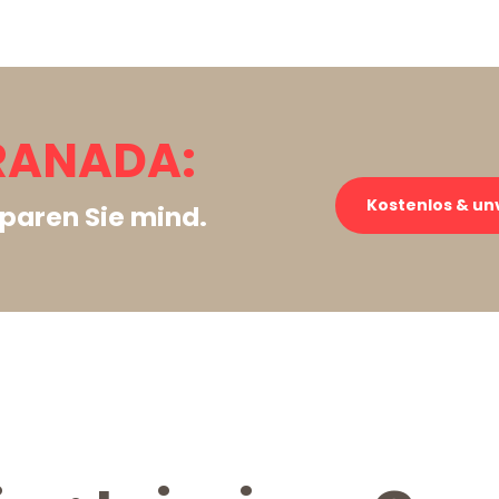
GRANADA:
Kostenlos & un
paren Sie mind.