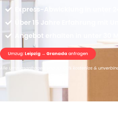
Express-Abwicklung in unter 2
Über 15 Jahre Erfahrung mit 
Angebot erhalten in unter 30 
Umzug:
Leipzig → Granada
anfragen
Alle Umzugsanfragen sind zu 100% kostenlos & unverbind