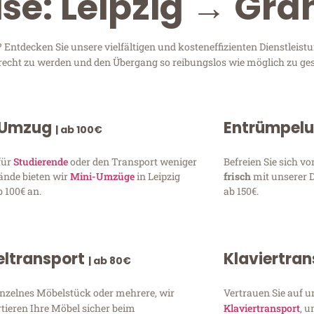
ise: Leipzig → Gr
Entdecken Sie unsere vielfältigen und kosteneffizienten Dienstleist
 gerecht zu werden und den Übergang so reibungslos wie möglich zu ges
 Umzug
Entrümpel
| ab 100€
für
Studierende
oder den Transport weniger
Befreien Sie sich 
ände bieten wir
Mini-Umzüge
in Leipzig
frisch
mit unserer 
 100€ an.
ab 150€.
ltransport
Klaviertra
| ab 80€
inzelnes Möbelstück oder mehrere, wir
Vertrauen Sie auf u
tieren Ihre Möbel sicher beim
Klaviertransport
, 