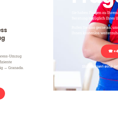
Sie haben Fragen zu Ihrem
Beratung bezüglich Ihres
Rufen Sie uns gerne an, un
ess
Ihnen kostenlos weiterzuh
ug
☎ +4
xpress-Umzug
fiziente
Stattdessen eine u
ig → Granada.