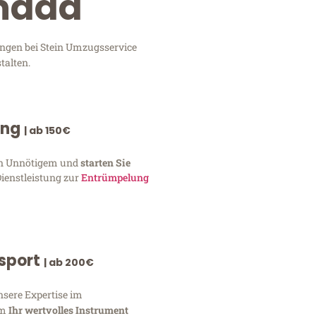
anada
ungen bei Stein Umzugsservice
talten.
ung
| ab 150€
von Unnötigem und
starten Sie
Dienstleistung zur
Entrümpelung
nsport
| ab 200€
nsere Expertise im
um
Ihr wertvolles Instrument