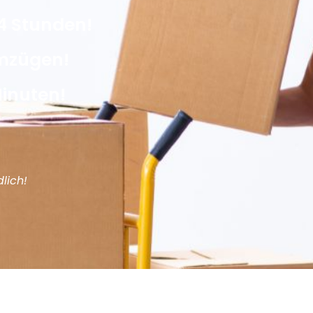
4 Stunden!
Umzügen!
Minuten!
lich!