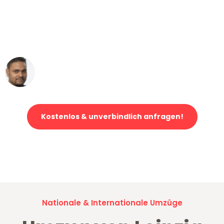
"Mein Klavier kam in unter 24 Stunden
ohne einen Kratzer an - ein
erstklassiger Service!"
Ümit Y.
Klaviertransport in Leipzig
Kostenlos & unverbindlich anfragen!
Jetzt anfragen und der nächste glückliche Kunde werden. Alle
Umzugsanfragen sind zu
100% kostenlos & unverbindlich!
Nationale & Internationale Umzüge