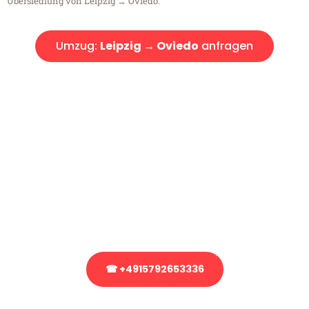
Übersiedlung von Leipzig → Oviedo.
Umzug:
Leipzig → Oviedo
anfragen
Kostenlose Beratung!
Sie haben Fragen?
Sie haben Fragen zu Ihrem Transport oder benötigen eine Beratung
bezüglich Ihres Umzug?
Rufen Sie uns gerne an, unser Team aus Experten freut sich, Ihnen
kostenlos weiterzuhelfen!
☎ +4915792653336
Stattdessen eine unverbindliche Anfrage senden