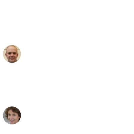
"Erste Klasse! Ein großes Dankeschön
an das gesamte Team von Stein
Umzugsservice für ihren
außergewöhnlichen Service!"
Frederik F.
Umzug in Leipzig
"Besser hätte ich mir den Umzug von
Leipzig nach Wien nicht vorstellen
können - DANKE!"
Maria W
Umzug von Leipzig nach Wien