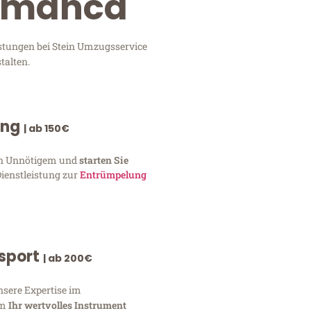
lamanca
istungen bei Stein Umzugsservice
talten.
ung
| ab 150€
von Unnötigem und
starten Sie
Dienstleistung zur
Entrümpelung
nsport
| ab 200€
nsere Expertise im
um
Ihr wertvolles Instrument