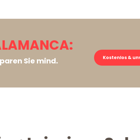
SALAMANCA:
Kostenlos & un
paren Sie mind.