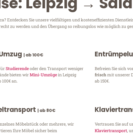
ise: Leipzig → Sa
? Entdecken Sie unsere vielfältigen und kosteneffizienten Dienstle
 gerecht zu werden und den Übergang so reibungslos wie möglich zu ges
 Umzug
Entrümpel
| ab 100€
für
Studierende
oder den Transport weniger
Befreien Sie sich 
ände bieten wir
Mini-Umzüge
in Leipzig
frisch
mit unserer 
 100€ an.
ab 150€.
ltransport
Klaviertra
| ab 80€
inzelnes Möbelstück oder mehrere, wir
Vertrauen Sie auf u
tieren Ihre Möbel sicher beim
Klaviertransport
, 