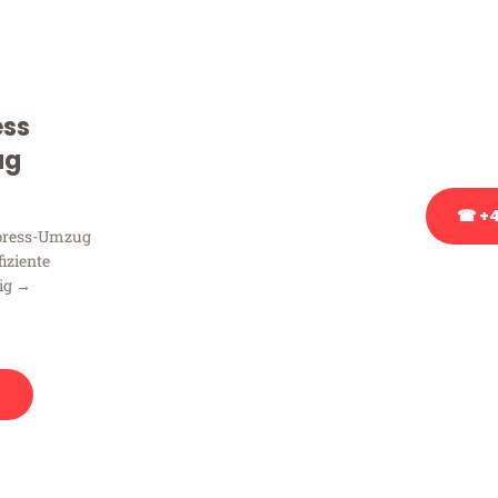
Sie haben Fragen zu Ihrem
Beratung bezüglich Ihres
Rufen Sie uns gerne an, un
ess
Ihnen kostenlos weiterzuh
ug
☎ +4
xpress-Umzug
fiziente
Stattdessen eine u
zig →