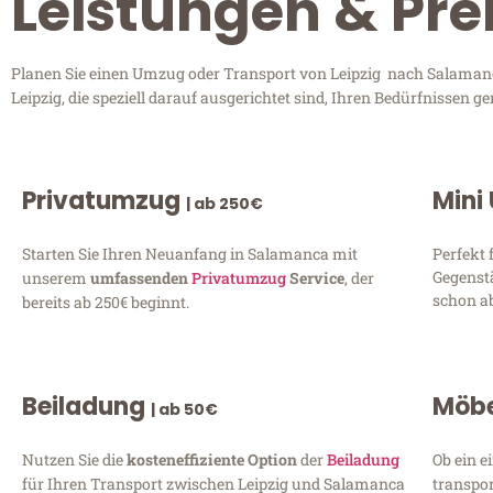
Leistungen & Pre
Planen Sie einen Umzug oder Transport von Leipzig nach Salamanca
Leipzig, die speziell darauf ausgerichtet sind, Ihren Bedürfnissen
Privatumzug
Mini
| ab 250€
Starten Sie Ihren Neuanfang in Salamanca mit
Perfekt 
Gegenst
unserem
umfassenden
Privatumzug
Service
, der
schon ab
bereits ab 250€ beginnt.
Beiladung
Möbe
| ab 50€
Nutzen Sie die
kosteneffiziente Option
der
Beiladung
Ob ein e
für Ihren Transport zwischen Leipzig und Salamanca
transpor