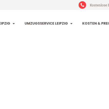
Kostenlose 
IPZIG
UMZUGSSERVICE LEIPZIG
KOSTEN & PREI
g Salamanca
manca (ab 199€)