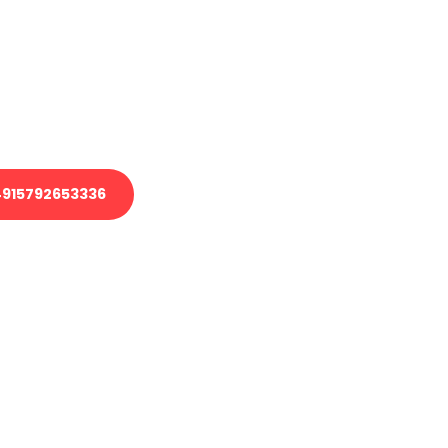
 Transport oder benötigen eine
 Umzug?
ser Team aus Experten freut sich,
elfen!
915792653336
nverbindliche Anfrage senden