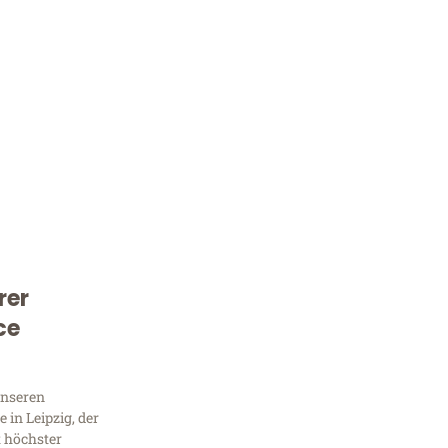
rer
Kostenlose Beratung!
ce
Sie 
Frag
unseren
in Leipzig, der
t höchster