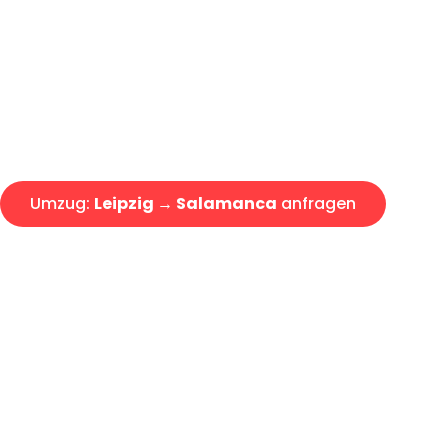
Express-Abwicklung in unter 2
Über 15 Jahre Erfahrung mit 
Angebot erhalten in unter 30 
Umzug:
Leipzig → Salamanca
anfragen
Alle Umzugsanfragen sind zu 100% kostenlos & unverbind