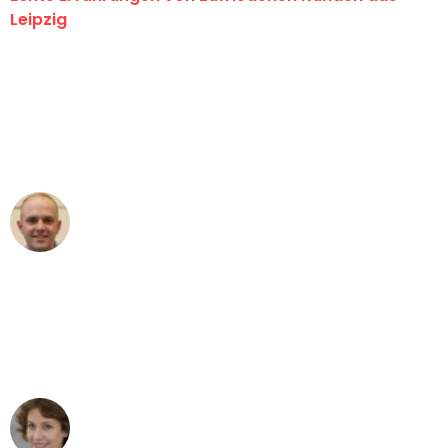
Leipzig
"Erste Klasse! Ein großes Dankeschön
an das gesamte Team von Stein
Umzugsservice für ihren
außergewöhnlichen Service!"
Frederik F.
Umzug in Leipzig
"Besser hätte ich mir den Umzug von
Leipzig nach Wien nicht vorstellen
können - DANKE!"
Maria W
Umzug von Leipzig nach Wien