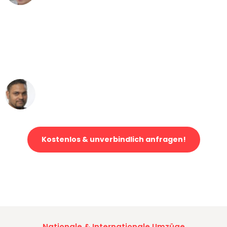
"Mein Klavier kam in unter 24 Stunden
ohne einen Kratzer an - ein
erstklassiger Service!"
Ümit Y.
Klaviertransport in Leipzig
Kostenlos & unverbindlich anfragen!
Jetzt anfragen und der nächste glückliche Kunde werden. Alle
Umzugsanfragen sind zu
100% kostenlos & unverbindlich!
Nationale & Internationale Umzüge