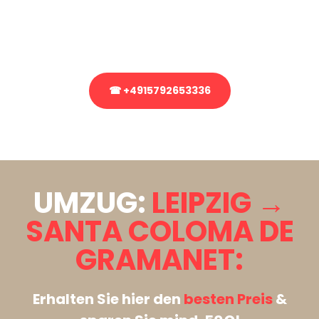
bezüglich Ihres Umzug?
Rufen Sie uns gerne an, unser Team aus Experten freut sich, Ihnen
kostenlos weiterzuhelfen!
☎ +4915792653336
Stattdessen eine unverbindliche Anfrage senden
UMZUG:
LEIPZIG →
SANTA COLOMA DE
GRAMANET:
Erhalten Sie hier den
besten Preis
&