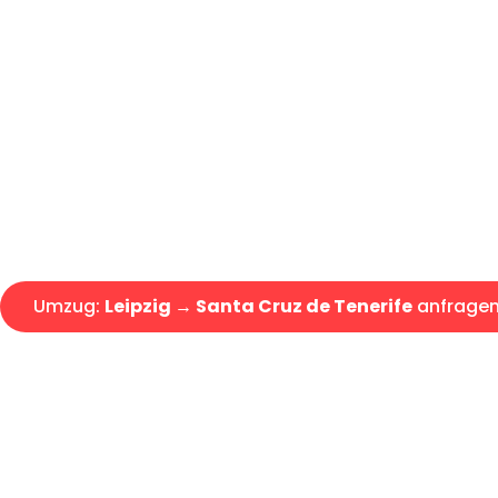
Günstiger Umzug Leipzig Santa
Express-Abwicklung in unter 2
Über 15 Jahre Erfahrung mit 
Angebot erhalten in unter 30 
Umzug:
Leipzig → Santa Cruz de Tenerife
anfrage
Alle Umzugsanfragen sind zu 100% kostenlos & unverbind