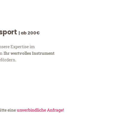
nsport
| ab 200€
nsere Expertise im
um
Ihr wertvolles Instrument
fördern.
itte eine
unverbindliche Anfrage!