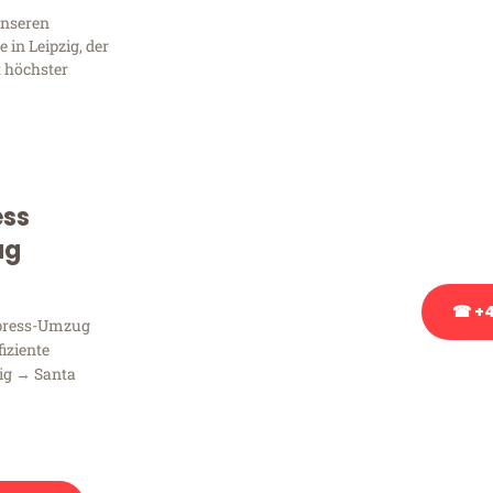
Sie 
unseren
Frag
in Leipzig, der
t höchster
Sie haben Fragen zu Ihrem
Beratung bezüglich Ihres
ess
Rufen Sie uns gerne an, un
Ihnen kostenlos weiterzuh
ug
☎ +4
xpress-Umzug
fiziente
ig → Santa
Stattdessen eine u