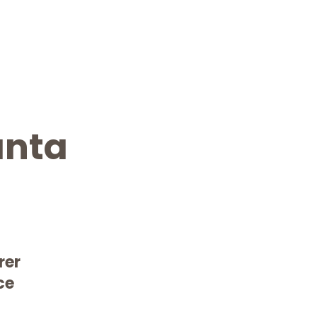
anta
rer
ce
Kostenlose Beratung!