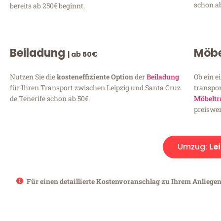
schon ab
bereits ab 250€ beginnt.
Beiladung
Möbe
| ab 50€
Nutzen Sie die
kosteneffiziente Option
der
Beiladung
Ob ein e
für Ihren Transport zwischen Leipzig und Santa Cruz
transpor
de Tenerife schon ab 50€.
Möbeltr
preiswer
Umzug:
Le
Für einen detaillierte Kostenvoranschlag zu Ihrem Anliegen 