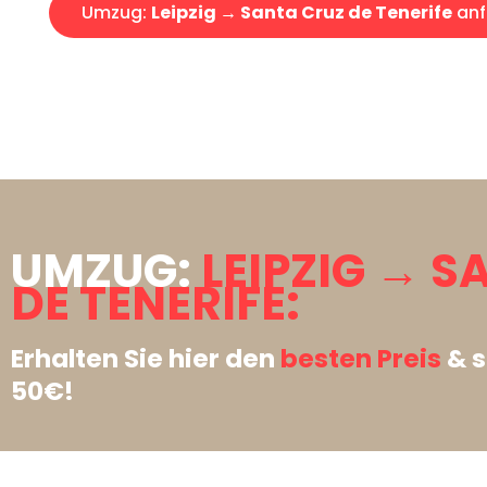
Umzug:
Leipzig → Santa Cruz de Tenerife
anf
UMZUG:
LEIPZIG → 
DE TENERIFE:
Erhalten Sie hier den
besten Preis
& s
50€!