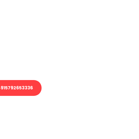
haben
en?
 Transport oder benötigen eine
 Umzug?
ser Team aus Experten freut sich,
elfen!
915792653336
nverbindliche Anfrage senden